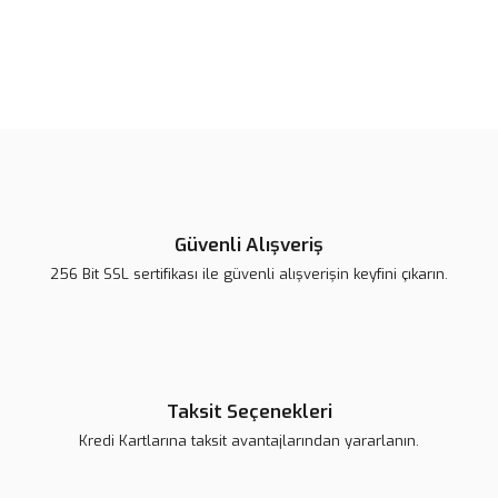
Bu ürünün fiyat bilgisi, resim, ürün açıklamalarında ve diğer
konularda yetersiz gördüğünüz noktaları öneri formunu kullanarak
Bu ürüne ilk yorumu siz yapın!
tarafımıza iletebilirsiniz.
Görüş ve önerileriniz için teşekkür ederiz.
Yorum Yaz
Ürün resmi kalitesiz, bozuk veya görüntülenemiyor.
Ürün açıklamasında eksik bilgiler bulunuyor.
Güvenli Alışveriş
Ürün bilgilerinde hatalar bulunuyor.
256 Bit SSL sertifikası ile güvenli alışverişin keyfini çıkarın.
Ürün fiyatı daha uygun olabilir.
Bu ürüne benzer farklı alternatifler olmalı.
Taksit Seçenekleri
Kredi Kartlarına taksit avantajlarından yararlanın.
Gönder