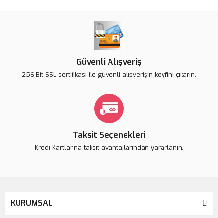
Bu ürüne ilk yorumu siz yapın!
tarafımıza iletebilirsiniz.
Görüş ve önerileriniz için teşekkür ederiz.
Yorum Yaz
Ürün resmi kalitesiz, bozuk veya görüntülenemiyor.
Ürün açıklamasında eksik bilgiler bulunuyor.
Güvenli Alışveriş
Ürün bilgilerinde hatalar bulunuyor.
256 Bit SSL sertifikası ile güvenli alışverişin keyfini çıkarın.
Ürün fiyatı daha uygun olabilir.
Bu ürüne benzer farklı alternatifler olmalı.
Taksit Seçenekleri
Kredi Kartlarına taksit avantajlarından yararlanın.
Gönder
KURUMSAL