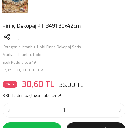
Pirinç Dekopaj PT-3491 30x42cm
Kategori
İstanbul Hobi Pirinç Dekopaj Serisi
Marka
İstanbul Hobi
Stok Kodu
pt-3491
Fiyat
30,00 TL + KDV
30,60 TL
36,00 TL
%15
3,30 TL den başlayan taksitlerle!