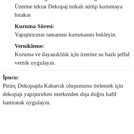
Üzerine tekrar Dekopaj tutkalı sürüp kurumaya
bırakın
Kuruma Süresi:
Yapıştırıcının tamamen kurumasını bekleyin.
Vernikleme:
Koruma ve dayanıklılık için üzerine su bazlı şeffaf
vernik uygulayın.
İpucu:
Pirinç Dekopajda Kabarcık oluşumunu önlemek için
dekopajı yapıştırırken merkezden dışa doğru hafif
bastırarak uygulayın.
Bu ürünün fiyat bilgisi, resim, ürün açıklamalarında ve diğer
konularda yetersiz gördüğünüz noktaları öneri formunu kullanarak