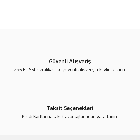
Bu ürünün fiyat bilgisi, resim, ürün açıklamalarında ve diğer
konularda yetersiz gördüğünüz noktaları öneri formunu kullanarak
Bu ürüne ilk yorumu siz yapın!
tarafımıza iletebilirsiniz.
Görüş ve önerileriniz için teşekkür ederiz.
Yorum Yaz
Ürün resmi kalitesiz, bozuk veya görüntülenemiyor.
Ürün açıklamasında eksik bilgiler bulunuyor.
Güvenli Alışveriş
Ürün bilgilerinde hatalar bulunuyor.
256 Bit SSL sertifikası ile güvenli alışverişin keyfini çıkarın.
Ürün fiyatı daha uygun olabilir.
Bu ürüne benzer farklı alternatifler olmalı.
Taksit Seçenekleri
Kredi Kartlarına taksit avantajlarından yararlanın.
Gönder