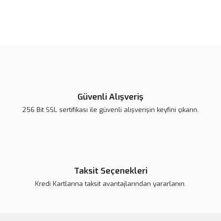
Bu ürünün fiyat bilgisi, resim, ürün açıklamalarında ve diğer
konularda yetersiz gördüğünüz noktaları öneri formunu kullanarak
Bu ürüne ilk yorumu siz yapın!
tarafımıza iletebilirsiniz.
Görüş ve önerileriniz için teşekkür ederiz.
Yorum Yaz
Ürün resmi kalitesiz, bozuk veya görüntülenemiyor.
Ürün açıklamasında eksik bilgiler bulunuyor.
Güvenli Alışveriş
Ürün bilgilerinde hatalar bulunuyor.
256 Bit SSL sertifikası ile güvenli alışverişin keyfini çıkarın.
Ürün fiyatı daha uygun olabilir.
Bu ürüne benzer farklı alternatifler olmalı.
Taksit Seçenekleri
Kredi Kartlarına taksit avantajlarından yararlanın.
Gönder