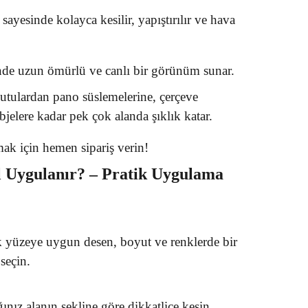
 sayesinde kolayca kesilir, yapıştırılır ve hava
inde uzun ömürlü ve canlı bir görünüm sunar.
kutulardan pano süslemelerine, çerçeve
jelere kadar pek çok alanda şıklık katar.
tmak için hemen sipariş verin!
l Uygulanır? – Pratik Uygulama
k yüzeye uygun desen, boyut ve renklerde bir
seçin.
nız alanın şekline göre dikkatlice kesin.