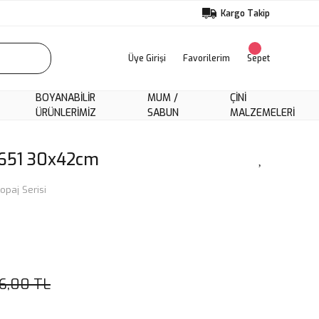
Kargo Takip
Üye Girişi
Favorilerim
Sepet
BOYANABILIR
MUM /
ÇINI
ÜRÜNLERIMIZ
SABUN
MALZEMELERI
3651 30x42cm
opaj Serisi
6,00 TL