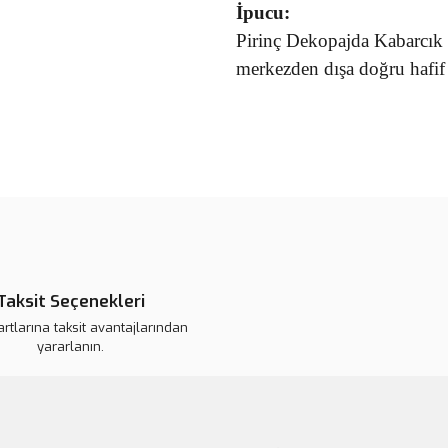
İpucu:
Pirinç Dekopajda Kabarcık 
merkezden dışa doğru hafif 
Bu ürünün fiyat bilgisi, resim, ü
noktaları öneri formunu kullanarak 
B
Görüş ve önerileriniz için teşekkür
Ürün resmi kalitesiz, bozuk veya
Ürün açıklamasında eksik bilgile
Taksit Seçenekleri
Ürün bilgilerinde hatalar bulunuy
artlarına taksit avantajlarından
Ürün fiyatı daha uygun olabilir.
yararlanın.
Bu ürüne benzer farklı alternatifl