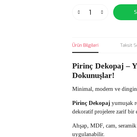
S
Ürün Bilgileri
Taksit S
Pirinç Dekopaj
– 
Dokunuşlar!
Minimal, modern ve dingin t
Pirinç Dekopaj
yumuşak ren
dekoratif projelere zarif bir
Ahşap, MDF, cam, seramik v
uygulanabilir.