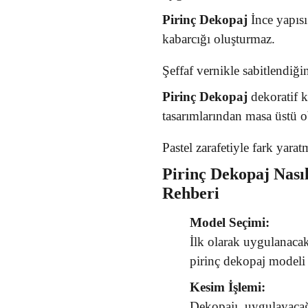
Pirinç Dekopaj
İnce yapısı
kabarcığı oluşturmaz.
Şeffaf vernikle sabitlendiğ
Pirinç Dekopaj
dekoratif 
tasarımlarından masa üstü ob
Pastel zarafetiyle fark yara
Pirinç Dekopaj
Nası
Rehberi
Model Seçimi:
İlk olarak uygulanaca
pirinç dekopaj modeli 
Kesim İşlemi:
Dekopajı, uygulayacağı