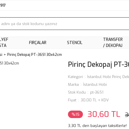
2917
LYEF
TRANSFER
FIRÇALAR
STENCIL
STA
/ DEKOPAJ
si
Pirinç Dekopaj PT-3651 30x42cm
Pirinç Dekopaj PT-
Kategori
İstanbul Hobi Pirinç Dek
Marka
İstanbul Hobi
Stok Kodu
pt-3651
Fiyat
30,00 TL + KDV
30,60 TL
3
%15
3,30 TL den başlayan taksitlerle!