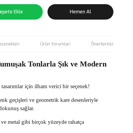
epete Ekle
Hemen Al
eçenekleri
Ürün Yorumları
Önerileriniz
Yumuşak Tonlarla Şık ve Modern
asarımlar için ilham verici bir seçenek!
k geçişleri ve geometrik kare desenleriyle
 dokunuş sağlar.
e metal gibi birçok yüzeyde rahatça