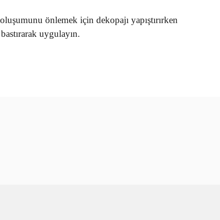
oluşumunu önlemek için dekopajı yapıştırırken
bastırarak uygulayın.
rün açıklamalarında ve diğer konularda yetersiz gördüğünüz
tarafımıza iletebilirsiniz.
u ürüne ilk yorumu siz yapın!
 ederiz.
 görüntülenemiyor.
Yorum Yaz
r bulunuyor.
or.
er olmalı.