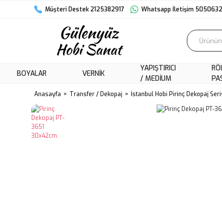
Müşteri Destek 2125382917
Whatsapp İletişim 505063
YAPIŞTIRICI
RÖ
BOYALAR
VERNIK
/ MEDIUM
PA
Anasayfa
Transfer / Dekopaj
İstanbul Hobi Pirinç Dekopaj Seri