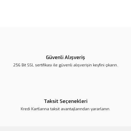
Bu ürünün fiyat bilgisi, resim, ürün açıklamalarında ve diğer
konularda yetersiz gördüğünüz noktaları öneri formunu kullanarak
Bu ürüne ilk yorumu siz yapın!
tarafımıza iletebilirsiniz.
Görüş ve önerileriniz için teşekkür ederiz.
Yorum Yaz
Ürün resmi kalitesiz, bozuk veya görüntülenemiyor.
Ürün açıklamasında eksik bilgiler bulunuyor.
Güvenli Alışveriş
Ürün bilgilerinde hatalar bulunuyor.
256 Bit SSL sertifikası ile güvenli alışverişin keyfini çıkarın.
Ürün fiyatı daha uygun olabilir.
Bu ürüne benzer farklı alternatifler olmalı.
Taksit Seçenekleri
Kredi Kartlarına taksit avantajlarından yararlanın.
Gönder