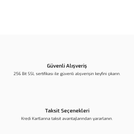
Bu ürünün fiyat bilgisi, resim, ürün açıklamalarında ve diğer
konularda yetersiz gördüğünüz noktaları öneri formunu kullanarak
Bu ürüne ilk yorumu siz yapın!
tarafımıza iletebilirsiniz.
Görüş ve önerileriniz için teşekkür ederiz.
Yorum Yaz
Ürün resmi kalitesiz, bozuk veya görüntülenemiyor.
Ürün açıklamasında eksik bilgiler bulunuyor.
Güvenli Alışveriş
Ürün bilgilerinde hatalar bulunuyor.
256 Bit SSL sertifikası ile güvenli alışverişin keyfini çıkarın.
Ürün fiyatı daha uygun olabilir.
Bu ürüne benzer farklı alternatifler olmalı.
Taksit Seçenekleri
Kredi Kartlarına taksit avantajlarından yararlanın.
Gönder