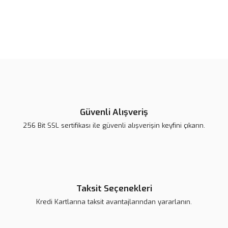
Bu ürünün fiyat bilgisi, resim, ürün açıklamalarında ve diğer
konularda yetersiz gördüğünüz noktaları öneri formunu kullanarak
Bu ürüne ilk yorumu siz yapın!
tarafımıza iletebilirsiniz.
Görüş ve önerileriniz için teşekkür ederiz.
Yorum Yaz
Ürün resmi kalitesiz, bozuk veya görüntülenemiyor.
Ürün açıklamasında eksik bilgiler bulunuyor.
Güvenli Alışveriş
Ürün bilgilerinde hatalar bulunuyor.
256 Bit SSL sertifikası ile güvenli alışverişin keyfini çıkarın.
Ürün fiyatı daha uygun olabilir.
Bu ürüne benzer farklı alternatifler olmalı.
Taksit Seçenekleri
Kredi Kartlarına taksit avantajlarından yararlanın.
Gönder