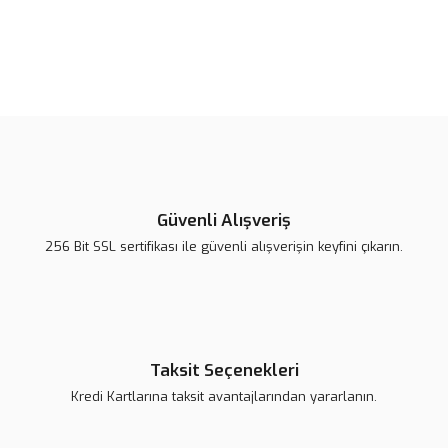
Bu ürünün fiyat bilgisi, resim, ürün açıklamalarında ve diğer
konularda yetersiz gördüğünüz noktaları öneri formunu kullanarak
Bu ürüne ilk yorumu siz yapın!
tarafımıza iletebilirsiniz.
Görüş ve önerileriniz için teşekkür ederiz.
Yorum Yaz
Ürün resmi kalitesiz, bozuk veya görüntülenemiyor.
Ürün açıklamasında eksik bilgiler bulunuyor.
Güvenli Alışveriş
Ürün bilgilerinde hatalar bulunuyor.
256 Bit SSL sertifikası ile güvenli alışverişin keyfini çıkarın.
Ürün fiyatı daha uygun olabilir.
Bu ürüne benzer farklı alternatifler olmalı.
Taksit Seçenekleri
Kredi Kartlarına taksit avantajlarından yararlanın.
Gönder