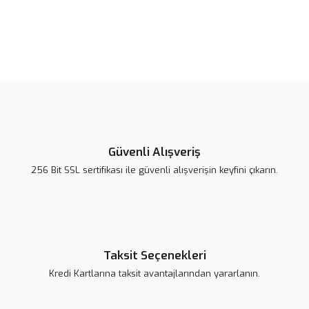
Bu ürünün fiyat bilgisi, resim, ürün açıklamalarında ve diğer
konularda yetersiz gördüğünüz noktaları öneri formunu kullanarak
Bu ürüne ilk yorumu siz yapın!
tarafımıza iletebilirsiniz.
Görüş ve önerileriniz için teşekkür ederiz.
Yorum Yaz
Ürün resmi kalitesiz, bozuk veya görüntülenemiyor.
Ürün açıklamasında eksik bilgiler bulunuyor.
Güvenli Alışveriş
Ürün bilgilerinde hatalar bulunuyor.
256 Bit SSL sertifikası ile güvenli alışverişin keyfini çıkarın.
Ürün fiyatı daha uygun olabilir.
Bu ürüne benzer farklı alternatifler olmalı.
Taksit Seçenekleri
Kredi Kartlarına taksit avantajlarından yararlanın.
Gönder