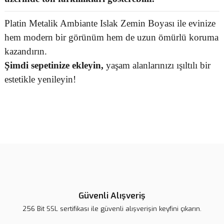
Platin Metalik Ambiante Islak Zemin Boyası
ile evinize
hem modern bir görünüm hem de uzun ömürlü koruma
kazandırın.
Şimdi sepetinize ekleyin,
yaşam alanlarınızı ışıltılı bir
estetikle yenileyin!
Bu ürünün fiyat bilgisi, resim, ürün açıklamalarında ve diğer
konularda yetersiz gördüğünüz noktaları öneri formunu kullanarak
Bu ürüne ilk yorumu siz yapın!
tarafımıza iletebilirsiniz.
Görüş ve önerileriniz için teşekkür ederiz.
Yorum Yaz
Ürün resmi kalitesiz, bozuk veya görüntülenemiyor.
Ürün açıklamasında eksik bilgiler bulunuyor.
Güvenli Alışveriş
Ürün bilgilerinde hatalar bulunuyor.
256 Bit SSL sertifikası ile güvenli alışverişin keyfini çıkarın.
Ürün fiyatı daha uygun olabilir.