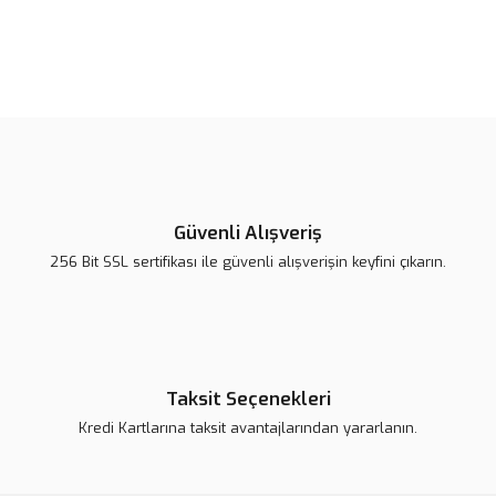
Bu ürünün fiyat bilgisi, resim, ürün açıklamalarında ve diğer
konularda yetersiz gördüğünüz noktaları öneri formunu kullanarak
Bu ürüne ilk yorumu siz yapın!
tarafımıza iletebilirsiniz.
Görüş ve önerileriniz için teşekkür ederiz.
Yorum Yaz
Ürün resmi kalitesiz, bozuk veya görüntülenemiyor.
Ürün açıklamasında eksik bilgiler bulunuyor.
Güvenli Alışveriş
Ürün bilgilerinde hatalar bulunuyor.
256 Bit SSL sertifikası ile güvenli alışverişin keyfini çıkarın.
Ürün fiyatı daha uygun olabilir.
Bu ürüne benzer farklı alternatifler olmalı.
Taksit Seçenekleri
Kredi Kartlarına taksit avantajlarından yararlanın.
Gönder