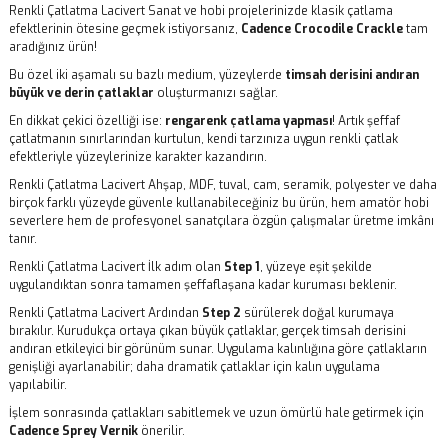
Renkli Çatlatma Lacivert Sanat ve hobi projelerinizde klasik çatlama
efektlerinin ötesine geçmek istiyorsanız,
Cadence Crocodile Crackle
tam
aradığınız ürün!
Bu özel iki aşamalı su bazlı medium, yüzeylerde
timsah derisini andıran
büyük ve derin çatlaklar
oluşturmanızı sağlar.
En dikkat çekici özelliği ise:
rengarenk çatlama yapması
! Artık şeffaf
çatlatmanın sınırlarından kurtulun, kendi tarzınıza uygun renkli çatlak
efektleriyle yüzeylerinize karakter kazandırın.
Renkli Çatlatma Lacivert Ahşap, MDF, tuval, cam, seramik, polyester ve daha
birçok farklı yüzeyde güvenle kullanabileceğiniz bu ürün, hem amatör hobi
severlere hem de profesyonel sanatçılara özgün çalışmalar üretme imkânı
tanır.
Renkli Çatlatma Lacivert İlk adım olan
Step 1
, yüzeye eşit şekilde
uygulandıktan sonra tamamen şeffaflaşana kadar kuruması beklenir.
Renkli Çatlatma Lacivert Ardından
Step 2
sürülerek doğal kurumaya
bırakılır. Kurudukça ortaya çıkan büyük çatlaklar, gerçek timsah derisini
andıran etkileyici bir görünüm sunar. Uygulama kalınlığına göre çatlakların
genişliği ayarlanabilir; daha dramatik çatlaklar için kalın uygulama
yapılabilir.
İşlem sonrasında çatlakları sabitlemek ve uzun ömürlü hale getirmek için
Cadence Sprey Vernik
önerilir.