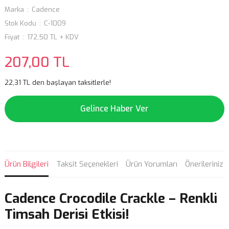
Marka
Cadence
Stok Kodu
C-1009
Fiyat
172,50 TL + KDV
207,00 TL
22,31 TL den başlayan taksitlerle!
Gelince Haber Ver
Ürün Bilgileri
Taksit Seçenekleri
Ürün Yorumları
Önerileriniz
Cadence Crocodile Crackle – Renkli
Timsah Derisi Etkisi!