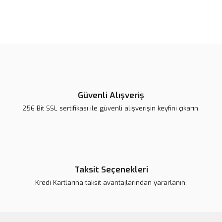
Bu ürünün fiyat bilgisi, resim, ürün açıklamalarında ve diğer
konularda yetersiz gördüğünüz noktaları öneri formunu kullanarak
Bu ürüne ilk yorumu siz yapın!
tarafımıza iletebilirsiniz.
Görüş ve önerileriniz için teşekkür ederiz.
Yorum Yaz
Ürün resmi kalitesiz, bozuk veya görüntülenemiyor.
Ürün açıklamasında eksik bilgiler bulunuyor.
Güvenli Alışveriş
Ürün bilgilerinde hatalar bulunuyor.
256 Bit SSL sertifikası ile güvenli alışverişin keyfini çıkarın.
Ürün fiyatı daha uygun olabilir.
Bu ürüne benzer farklı alternatifler olmalı.
Taksit Seçenekleri
Kredi Kartlarına taksit avantajlarından yararlanın.
Gönder