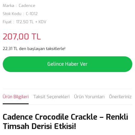
Marka
Cadence
Stok Kodu
C-1012
Fiyat
172,50 TL + KDV
207,00 TL
22,31 TL den başlayan taksitlerle!
Gelince Haber Ver
Ürün Bilgileri
Taksit Seçenekleri
Ürün Yorumları
Önerileriniz
Cadence Crocodile Crackle – Renkli
Timsah Derisi Etkisi!