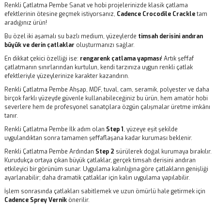
Renkli Çatlatma Pembe Sanat ve hobi projelerinizde klasik çatlama
efektlerinin ötesine geçmek istiyorsanız,
Cadence Crocodile Crackle
tam
aradığınız ürün!
Bu özel iki aşamalı su bazlı medium, yüzeylerde
timsah derisini andıran
büyük ve derin çatlaklar
oluşturmanızı sağlar.
En dikkat çekici özelliği ise:
rengarenk çatlama yapması
! Artık şeffaf
çatlatmanın sınırlarından kurtulun, kendi tarzınıza uygun renkli çatlak
efektleriyle yüzeylerinize karakter kazandırın.
Renkli Çatlatma Pembe Ahşap, MDF, tuval, cam, seramik, polyester ve daha
birçok farklı yüzeyde güvenle kullanabileceğiniz bu ürün, hem amatör hobi
severlere hem de profesyonel sanatçılara özgün çalışmalar üretme imkânı
tanır.
Renkli Çatlatma Pembe İlk adım olan
Step 1
, yüzeye eşit şekilde
uygulandıktan sonra tamamen şeffaflaşana kadar kuruması beklenir.
Renkli Çatlatma Pembe Ardından
Step 2
sürülerek doğal kurumaya bırakılır.
Kurudukça ortaya çıkan büyük çatlaklar, gerçek timsah derisini andıran
etkileyici bir görünüm sunar. Uygulama kalınlığına göre çatlakların genişliği
ayarlanabilir; daha dramatik çatlaklar için kalın uygulama yapılabilir.
İşlem sonrasında çatlakları sabitlemek ve uzun ömürlü hale getirmek için
Cadence Sprey Vernik
önerilir.