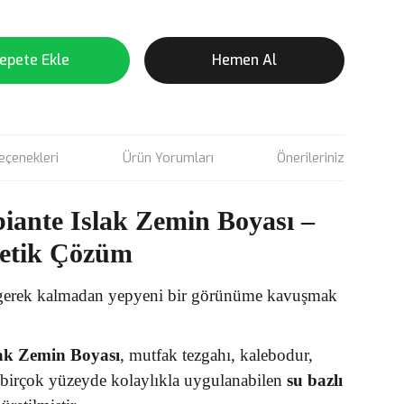
epete Ekle
Hemen Al
eçenekleri
Ürün Yorumları
Önerileriniz
ante Islak Zemin Boyası –
tetik Çözüm
a gerek kalmadan yepyeni bir görünüme kavuşmak
ak Zemin Boyası
, mutfak tezgahı, kalebodur,
 birçok yüzeyde kolaylıkla uygulanabilen
su bazlı