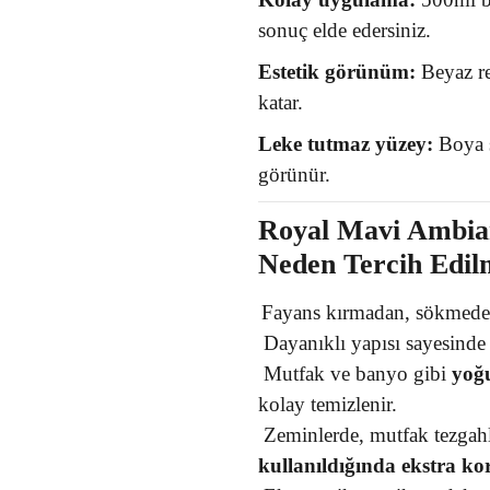
sonuç elde edersiniz.
Estetik görünüm:
Beyaz ren
katar.
Leke tutmaz yüzey:
Boya s
görünür.
Royal Mavi Ambian
Neden Tercih Edil
Fayans kırmadan, sökmeden
Dayanıklı yapısı sayesinde 
Mutfak ve banyo gibi
yoğu
kolay temizlenir.
Zeminlerde, mutfak tezgah
kullanıldığında ekstra ko