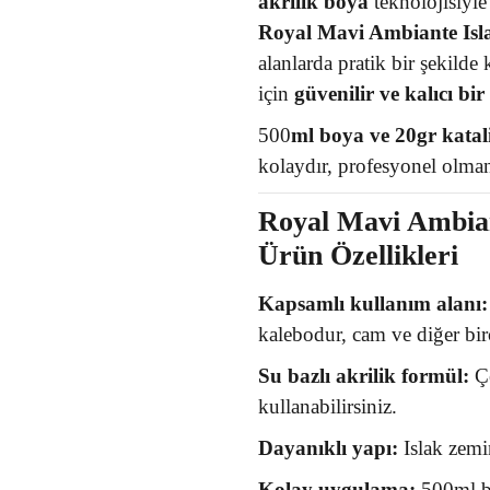
akrilik boya
teknolojisiyle 
Royal Mavi Ambiante Isl
alanlarda pratik bir şekilde
için
güvenilir ve kalıcı bi
500
ml boya ve 20gr katal
kolaydır, profesyonel olman
Royal Mavi Ambian
Ürün Özellikleri
Kapsamlı kullanım alanı:
kalebodur, cam ve diğer bir
Su bazlı akrilik formül:
Çe
kullanabilirsiniz.
Dayanıklı yapı:
Islak zemin
Kolay uygulama:
500ml bo