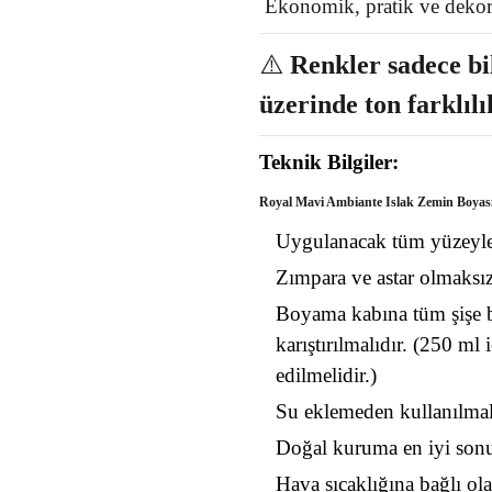
Ekonomik, pratik ve dekora
⚠️
Renkler sadece bil
üzerinde ton farklılı
Teknik Bilgiler:
Royal
Mavi
Ambiante Islak Zemin Boyas
Uygulanacak tüm yüzeyler 
Zımpara ve astar olmaksız
Boyama kabına tüm şişe bo
karıştırılmalıdır. (250 ml
edilmelidir.)
Su eklemeden kullanılmal
Doğal kuruma en iyi sonu
Hava sıcaklığına bağlı ola