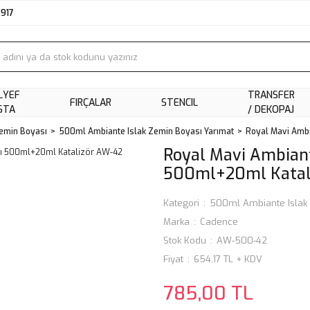
2917
LYEF
TRANSFER
FIRÇALAR
STENCIL
STA
/ DEKOPAJ
Zemin Boyası
500ml Ambiante Islak Zemin Boyası Yarımat
Royal Mavi Amb
Royal Mavi Ambiant
500ml+20ml Katal
Kategori
500ml Ambiante Islak 
Marka
Cadence
Stok Kodu
AW-500-42
Fiyat
654,17 TL + KDV
785,00 TL