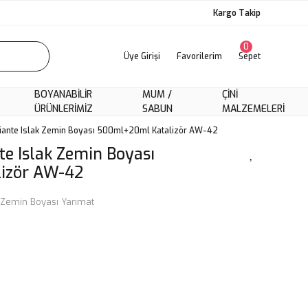
Kargo Takip
0
Üye Girişi
Favorilerim
Sepet
BOYANABILIR
MUM /
ÇINI
ÜRÜNLERIMIZ
SABUN
MALZEMELERI
iante Islak Zemin Boyası 500ml+20ml Katalizör AW-42
e Islak Zemin Boyası
izör AW-42
Zemin Boyası Yarımat