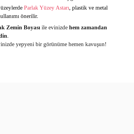
yüzeylerde
Parlak Yüzey Astarı
, plastik ve metal
ullanımı önerilir.
ak Zemin Boyası
ile evinizde
hem zamandan
din
.
evinizde yepyeni bir görünüme hemen kavuşun!
rün açıklamalarında ve diğer konularda yetersiz gördüğünüz
tarafımıza iletebilirsiniz.
u ürüne ilk yorumu siz yapın!
 ederiz.
 görüntülenemiyor.
Yorum Yaz
r bulunuyor.
or.
er olmalı.