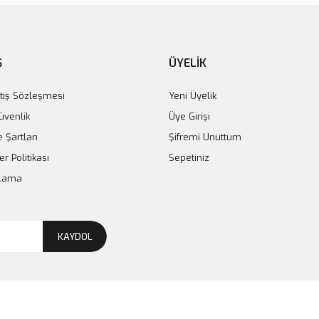
Ş
ÜYELİK
tış Sözleşmesi
Yeni Üyelik
Güvenlik
Üye Girişi
e Şartları
Şifremi Unuttum
er Politikası
Sepetiniz
plama
KAYDOL