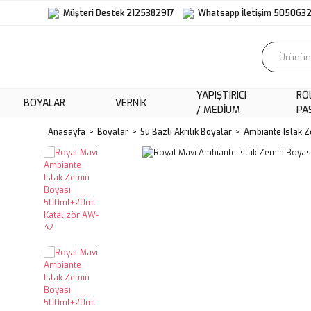
Müşteri Destek 2125382917
Whatsapp İletişim 505063
YAPIŞTIRICI
RÖ
BOYALAR
VERNIK
/ MEDIUM
PA
Anasayfa
Boyalar
Su Bazlı Akrilik Boyalar
Ambiante Islak 