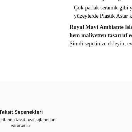
Çok parlak seramik gibi 
yüzeylerde Plastik Astar k
Royal
Mavi
Ambiante Isl
hem maliyetten tasarruf e
Şimdi sepetinize ekleyin, 
Bu ürünün fiyat bilgisi, resim, ü
noktaları öneri formunu kullanarak 
B
Görüş ve önerileriniz için teşekkür
Ürün resmi kalitesiz, bozuk veya
Ürün açıklamasında eksik bilgile
Taksit Seçenekleri
Ürün bilgilerinde hatalar bulunuy
artlarına taksit avantajlarından
Ürün fiyatı daha uygun olabilir.
yararlanın.
Bu ürüne benzer farklı alternatifl