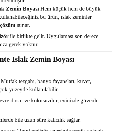
üretilmiştir.
ak Zemin Boyası
Hem küçük hem de büyük
 kullanabileceğiniz bu ürün, ıslak zeminler
r çözüm
sunar.
izör
ile birlikte gelir. Uygulaması son derece
ıza gerek yoktur.
te Islak Zemin Boyası
Mutfak tezgahı, banyo fayansları, küvet,
çok yüzeyde kullanılabilir.
vre dostu ve kokusuzdur, evinizde güvenle
lerde bile uzun süre kalıcılık sağlar.
ya ve 20gr katalizör sayesinde pratik ve hızlı