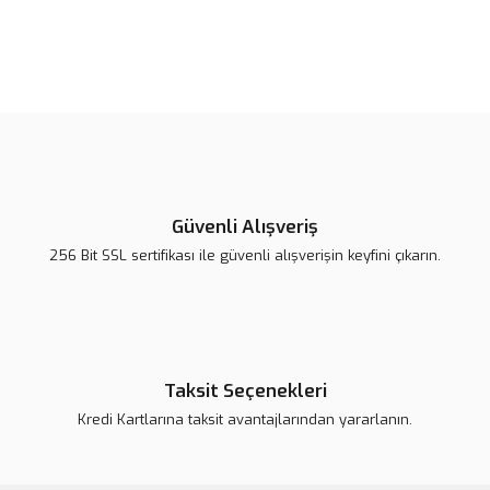
Bu ürünün fiyat bilgisi, resim, ürün açıklamalarında ve diğer
konularda yetersiz gördüğünüz noktaları öneri formunu kullanarak
Bu ürüne ilk yorumu siz yapın!
tarafımıza iletebilirsiniz.
Görüş ve önerileriniz için teşekkür ederiz.
Yorum Yaz
Ürün resmi kalitesiz, bozuk veya görüntülenemiyor.
Ürün açıklamasında eksik bilgiler bulunuyor.
Güvenli Alışveriş
Ürün bilgilerinde hatalar bulunuyor.
256 Bit SSL sertifikası ile güvenli alışverişin keyfini çıkarın.
Ürün fiyatı daha uygun olabilir.
Bu ürüne benzer farklı alternatifler olmalı.
Taksit Seçenekleri
Kredi Kartlarına taksit avantajlarından yararlanın.
Gönder