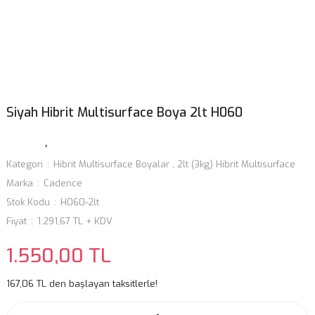
Siyah Hibrit Multisurface Boya 2lt H060
Kategori
Hibrit Multisurface Boyalar
,
2lt (3kg) Hibrit Multisurface
Marka
Cadence
Stok Kodu
H060-2lt
Fiyat
1.291,67 TL + KDV
1.550,00 TL
167,06 TL den başlayan taksitlerle!