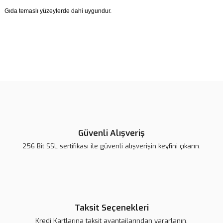
Gıda temaslı yüzeylerde dahi uygundur.
Bu ürünün fiyat bilgisi, resim, ürün açıklamalarında ve diğer
konularda yetersiz gördüğünüz noktaları öneri formunu kullanarak
Bu ürüne ilk yorumu siz yapın!
tarafımıza iletebilirsiniz.
Görüş ve önerileriniz için teşekkür ederiz.
Yorum Yaz
Ürün resmi kalitesiz, bozuk veya görüntülenemiyor.
Ürün açıklamasında eksik bilgiler bulunuyor.
Güvenli Alışveriş
Ürün bilgilerinde hatalar bulunuyor.
256 Bit SSL sertifikası ile güvenli alışverişin keyfini çıkarın.
Ürün fiyatı daha uygun olabilir.
Bu ürüne benzer farklı alternatifler olmalı.
Taksit Seçenekleri
Kredi Kartlarına taksit avantajlarından yararlanın.