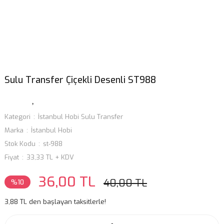
Sulu Transfer Çiçekli Desenli ST988
Kategori
İstanbul Hobi Sulu Transfer
Marka
İstanbul Hobi
Stok Kodu
st-988
Fiyat
33,33 TL + KDV
36,00 TL
40,00 TL
%10
3,88 TL den başlayan taksitlerle!