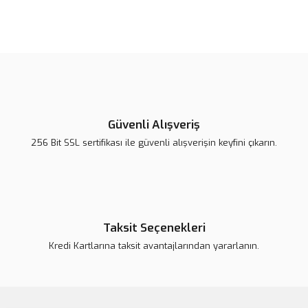
Bu ürünün fiyat bilgisi, resim, ürün açıklamalarında ve diğer
konularda yetersiz gördüğünüz noktaları öneri formunu kullanarak
Bu ürüne ilk yorumu siz yapın!
tarafımıza iletebilirsiniz.
Görüş ve önerileriniz için teşekkür ederiz.
Yorum Yaz
Ürün resmi kalitesiz, bozuk veya görüntülenemiyor.
Ürün açıklamasında eksik bilgiler bulunuyor.
Güvenli Alışveriş
Ürün bilgilerinde hatalar bulunuyor.
256 Bit SSL sertifikası ile güvenli alışverişin keyfini çıkarın.
Ürün fiyatı daha uygun olabilir.
Bu ürüne benzer farklı alternatifler olmalı.
Taksit Seçenekleri
Kredi Kartlarına taksit avantajlarından yararlanın.
Gönder