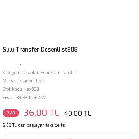
Sulu Transfer Desenli st808
Kategori
İstanbul Hobi Sulu Transfer
Marka
İstanbul Hobi
Stok Kodu
st-808
Fiyat
33,33 TL + KDV
36,00 TL
40,00 TL
%10
3,88 TL den başlayan taksitlerle!