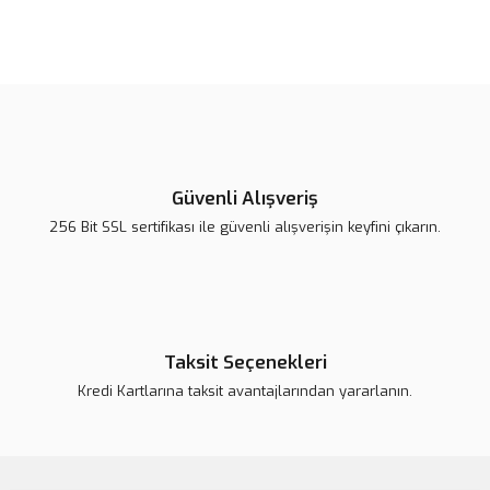
Bu ürünün fiyat bilgisi, resim, ürün açıklamalarında ve diğer
konularda yetersiz gördüğünüz noktaları öneri formunu kullanarak
Bu ürüne ilk yorumu siz yapın!
tarafımıza iletebilirsiniz.
Görüş ve önerileriniz için teşekkür ederiz.
Yorum Yaz
Ürün resmi kalitesiz, bozuk veya görüntülenemiyor.
Ürün açıklamasında eksik bilgiler bulunuyor.
Güvenli Alışveriş
Ürün bilgilerinde hatalar bulunuyor.
256 Bit SSL sertifikası ile güvenli alışverişin keyfini çıkarın.
Ürün fiyatı daha uygun olabilir.
Bu ürüne benzer farklı alternatifler olmalı.
Taksit Seçenekleri
Kredi Kartlarına taksit avantajlarından yararlanın.
Gönder