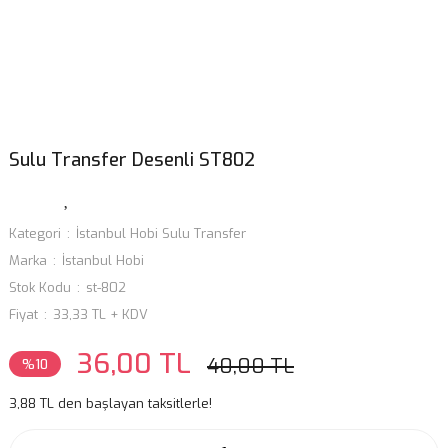
Sulu Transfer Desenli ST802
Kategori
İstanbul Hobi Sulu Transfer
Marka
İstanbul Hobi
Stok Kodu
st-802
Fiyat
33,33 TL + KDV
36,00 TL
40,00 TL
%10
3,88 TL den başlayan taksitlerle!