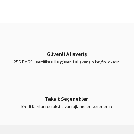
Bu ürünün fiyat bilgisi, resim, ürün açıklamalarında ve diğer
konularda yetersiz gördüğünüz noktaları öneri formunu kullanarak
Bu ürüne ilk yorumu siz yapın!
tarafımıza iletebilirsiniz.
Görüş ve önerileriniz için teşekkür ederiz.
Yorum Yaz
Ürün resmi kalitesiz, bozuk veya görüntülenemiyor.
Ürün açıklamasında eksik bilgiler bulunuyor.
Güvenli Alışveriş
Ürün bilgilerinde hatalar bulunuyor.
256 Bit SSL sertifikası ile güvenli alışverişin keyfini çıkarın.
Ürün fiyatı daha uygun olabilir.
Bu ürüne benzer farklı alternatifler olmalı.
Taksit Seçenekleri
Kredi Kartlarına taksit avantajlarından yararlanın.
Gönder