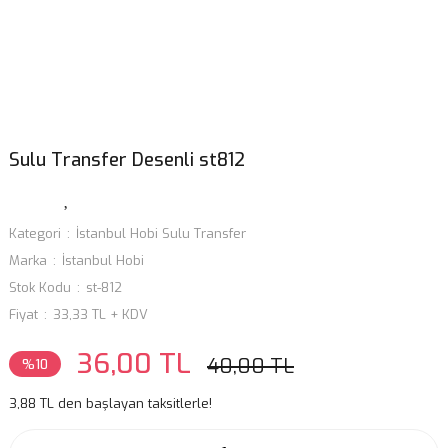
Sulu Transfer Desenli st812
Kategori
İstanbul Hobi Sulu Transfer
Marka
İstanbul Hobi
Stok Kodu
st-812
Fiyat
33,33 TL + KDV
36,00 TL
40,00 TL
%10
3,88 TL den başlayan taksitlerle!