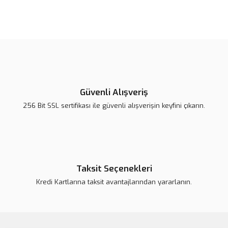
Bu ürünün fiyat bilgisi, resim, ürün açıklamalarında ve diğer
konularda yetersiz gördüğünüz noktaları öneri formunu kullanarak
Bu ürüne ilk yorumu siz yapın!
tarafımıza iletebilirsiniz.
Görüş ve önerileriniz için teşekkür ederiz.
Yorum Yaz
Ürün resmi kalitesiz, bozuk veya görüntülenemiyor.
Ürün açıklamasında eksik bilgiler bulunuyor.
Güvenli Alışveriş
Ürün bilgilerinde hatalar bulunuyor.
256 Bit SSL sertifikası ile güvenli alışverişin keyfini çıkarın.
Ürün fiyatı daha uygun olabilir.
Bu ürüne benzer farklı alternatifler olmalı.
Taksit Seçenekleri
Kredi Kartlarına taksit avantajlarından yararlanın.
Gönder