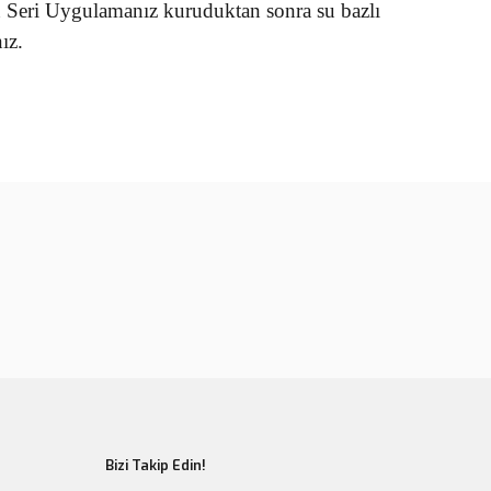
n Seri Uygulamanız kuruduktan sonra su bazlı
ız.
rün açıklamalarında ve diğer konularda yetersiz gördüğünüz
tarafımıza iletebilirsiniz.
u ürüne ilk yorumu siz yapın!
 ederiz.
 görüntülenemiyor.
Yorum Yaz
r bulunuyor.
or.
er olmalı.
Bizi Takip Edin!