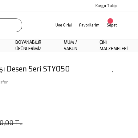
Kargo Takip
Üye Girişi
Favorilerim
Sepet
BOYANABILIR
MUM /
ÇINI
ÜRÜNLERIMIZ
SABUN
MALZEMELERI
aşı Desen Seri STY050
sfer
0,00 TL