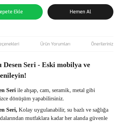
epete Ekle
Hemen Al
eçenekleri
Ürün Yorumları
Önerileriniz
ı Desen Seri - Eski mobilya ve
yenileyin!
en
Seri
ile ahşap, cam, seramik, metal gibi
izce dönüşüm yapabilirsiniz.
en Seri,
Kolay uygulanabilir, su bazlı ve sağlığa
odalarından mutfaklara kadar her alanda güvenle