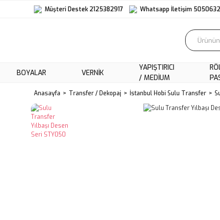
Müşteri Destek 2125382917
Whatsapp İletişim 505063
YAPIŞTIRICI
RÖ
BOYALAR
VERNIK
/ MEDIUM
PA
Anasayfa
Transfer / Dekopaj
İstanbul Hobi Sulu Transfer
S