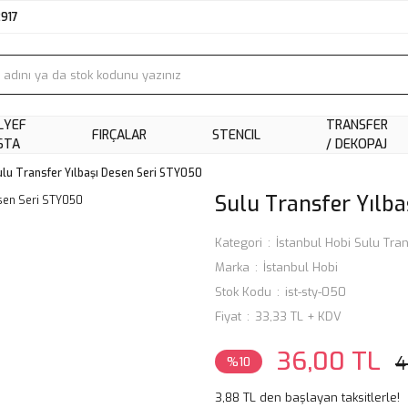
2917
LYEF
TRANSFER
FIRÇALAR
STENCIL
STA
/ DEKOPAJ
ulu Transfer Yılbaşı Desen Seri STY050
Sulu Transfer Yılb
Kategori
İstanbul Hobi Sulu Tran
Marka
İstanbul Hobi
Stok Kodu
ist-sty-050
Fiyat
33,33 TL + KDV
36,00 TL
4
%10
3,88 TL den başlayan taksitlerle!