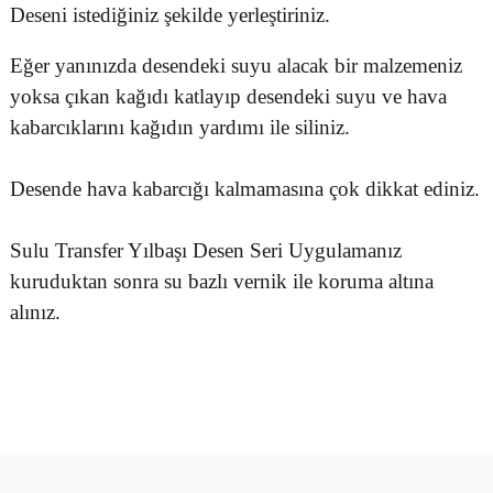
Deseni istediğiniz şekilde yerleştiriniz.
Eğer yanınızda desendeki suyu alacak bir malzemeniz
yoksa çıkan kağıdı katlayıp desendeki suyu ve hava
kabarcıklarını kağıdın yardımı ile siliniz.
Desende hava kabarcığı kalmamasına çok dikkat ediniz.
Sulu Transfer Yılbaşı Desen Seri Uygulamanız
kuruduktan sonra su bazlı vernik ile koruma altına
alınız.
Bu ürünün fiyat bilgisi, resim, ürün açıklamalarında ve diğer
konularda yetersiz gördüğünüz noktaları öneri formunu kullanarak
Bu ürüne ilk yorumu siz yapın!
tarafımıza iletebilirsiniz.
Görüş ve önerileriniz için teşekkür ederiz.