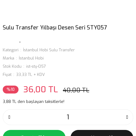
Sulu Transfer Yılbaşı Desen Seri STY057
Kategori
İstanbul Hobi Sulu Transfer
Marka
İstanbul Hobi
Stok Kodu
ist-sty-057
Fiyat
33,33 TL + KDV
36,00 TL
40,00 TL
%10
3,88 TL den başlayan taksitlerle!