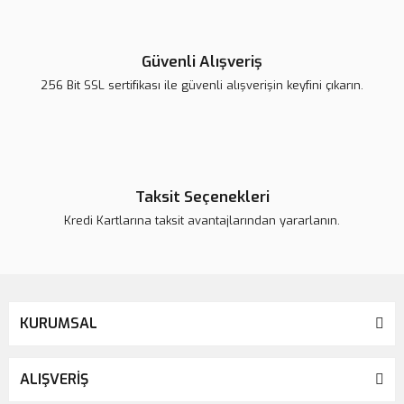
Yorum Yaz
Ürün resmi kalitesiz, bozuk veya görüntülenemiyor.
Ürün açıklamasında eksik bilgiler bulunuyor.
Güvenli Alışveriş
Ürün bilgilerinde hatalar bulunuyor.
256 Bit SSL sertifikası ile güvenli alışverişin keyfini çıkarın.
Ürün fiyatı daha uygun olabilir.
Bu ürüne benzer farklı alternatifler olmalı.
Taksit Seçenekleri
Kredi Kartlarına taksit avantajlarından yararlanın.
Gönder
KURUMSAL
ALIŞVERİŞ