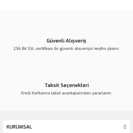
konularda yetersiz gördüğünüz noktaları öneri formunu kullanarak
Bu ürüne ilk yorumu siz yapın!
tarafımıza iletebilirsiniz.
Görüş ve önerileriniz için teşekkür ederiz.
Yorum Yaz
Ürün resmi kalitesiz, bozuk veya görüntülenemiyor.
Ürün açıklamasında eksik bilgiler bulunuyor.
Güvenli Alışveriş
Ürün bilgilerinde hatalar bulunuyor.
256 Bit SSL sertifikası ile güvenli alışverişin keyfini çıkarın.
Ürün fiyatı daha uygun olabilir.
Bu ürüne benzer farklı alternatifler olmalı.
Taksit Seçenekleri
Kredi Kartlarına taksit avantajlarından yararlanın.
Gönder
KURUMSAL