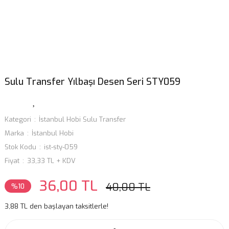
Sulu Transfer Yılbaşı Desen Seri STY059
Kategori
İstanbul Hobi Sulu Transfer
Marka
İstanbul Hobi
Stok Kodu
ist-sty-059
Fiyat
33,33 TL + KDV
36,00 TL
40,00 TL
%10
3,88 TL den başlayan taksitlerle!