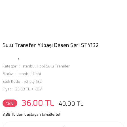
Sulu Transfer Yılbaşı Desen Seri STY132
Kategori
İstanbul Hobi Sulu Transfer
Marka
İstanbul Hobi
Stok Kodu
ist-sty-132
Fiyat
33,33 TL + KDV
36,00 TL
40,00 TL
%10
3,88 TL den başlayan taksitlerle!