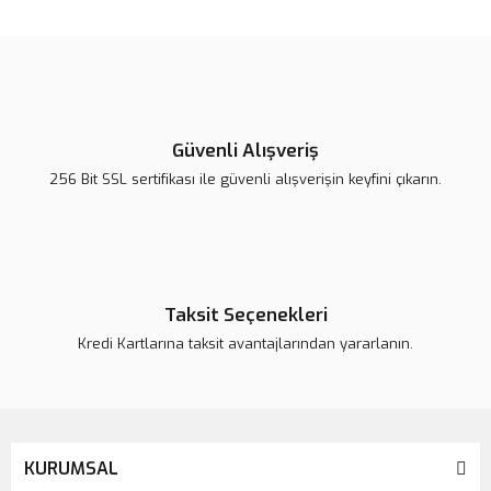
konularda yetersiz gördüğünüz noktaları öneri formunu kullanarak
Bu ürüne ilk yorumu siz yapın!
tarafımıza iletebilirsiniz.
Görüş ve önerileriniz için teşekkür ederiz.
Yorum Yaz
Ürün resmi kalitesiz, bozuk veya görüntülenemiyor.
Ürün açıklamasında eksik bilgiler bulunuyor.
Güvenli Alışveriş
Ürün bilgilerinde hatalar bulunuyor.
256 Bit SSL sertifikası ile güvenli alışverişin keyfini çıkarın.
Ürün fiyatı daha uygun olabilir.
Bu ürüne benzer farklı alternatifler olmalı.
Taksit Seçenekleri
Kredi Kartlarına taksit avantajlarından yararlanın.
Gönder
KURUMSAL