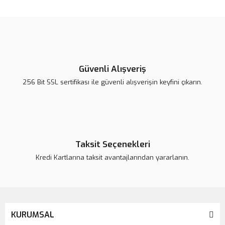
konularda yetersiz gördüğünüz noktaları öneri formunu kullanarak
Bu ürüne ilk yorumu siz yapın!
tarafımıza iletebilirsiniz.
Görüş ve önerileriniz için teşekkür ederiz.
Yorum Yaz
Ürün resmi kalitesiz, bozuk veya görüntülenemiyor.
Ürün açıklamasında eksik bilgiler bulunuyor.
Güvenli Alışveriş
Ürün bilgilerinde hatalar bulunuyor.
256 Bit SSL sertifikası ile güvenli alışverişin keyfini çıkarın.
Ürün fiyatı daha uygun olabilir.
Bu ürüne benzer farklı alternatifler olmalı.
Taksit Seçenekleri
Kredi Kartlarına taksit avantajlarından yararlanın.
Gönder
KURUMSAL