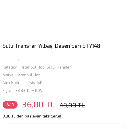
Sulu Transfer Yılbaşı Desen Seri STY148
Kategori
İstanbul Hobi Sulu Transfer
Marka
İstanbul Hobi
Stok Kodu
ist-sty-148
Fiyat
33,33 TL + KDV
36,00 TL
40,00 TL
%10
3,88 TL den başlayan taksitlerle!