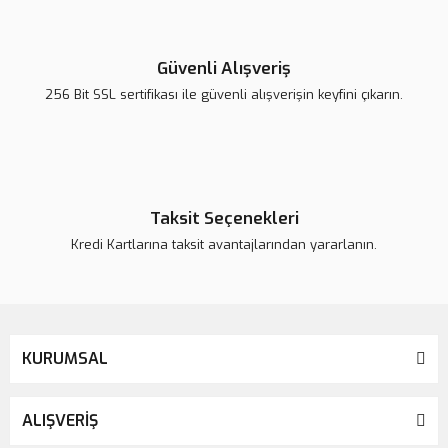
Yorum Yaz
Ürün resmi kalitesiz, bozuk veya görüntülenemiyor.
Ürün açıklamasında eksik bilgiler bulunuyor.
Güvenli Alışveriş
Ürün bilgilerinde hatalar bulunuyor.
256 Bit SSL sertifikası ile güvenli alışverişin keyfini çıkarın.
Ürün fiyatı daha uygun olabilir.
Bu ürüne benzer farklı alternatifler olmalı.
Taksit Seçenekleri
Kredi Kartlarına taksit avantajlarından yararlanın.
Gönder
KURUMSAL
ALIŞVERİŞ