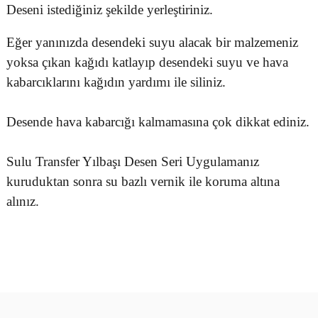
Deseni istediğiniz şekilde yerleştiriniz.
Eğer yanınızda desendeki suyu alacak bir malzemeniz
yoksa çıkan kağıdı katlayıp desendeki suyu ve hava
kabarcıklarını kağıdın yardımı ile siliniz.
Desende hava kabarcığı kalmamasına çok dikkat ediniz.
Sulu Transfer Yılbaşı Desen Seri Uygulamanız
kuruduktan sonra su bazlı vernik ile koruma altına
alınız.
Bu ürünün fiyat bilgisi, resim, ürün açıklamalarında ve diğer
konularda yetersiz gördüğünüz noktaları öneri formunu kullanarak
Bu ürüne ilk yorumu siz yapın!
tarafımıza iletebilirsiniz.
Görüş ve önerileriniz için teşekkür ederiz.