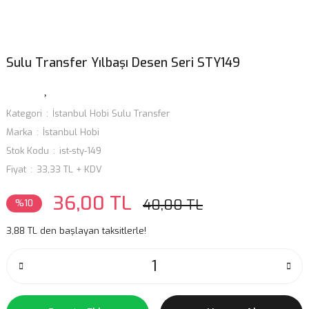
Sulu Transfer Yılbaşı Desen Seri STY149
Kategori
İstanbul Hobi Sulu Transfer
Marka
İstanbul Hobi
Stok Kodu
ist-sty-149
Fiyat
33,33 TL + KDV
36,00 TL
40,00 TL
%10
3,88 TL den başlayan taksitlerle!