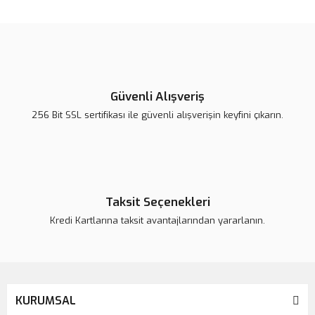
konularda yetersiz gördüğünüz noktaları öneri formunu kullanarak
Bu ürüne ilk yorumu siz yapın!
tarafımıza iletebilirsiniz.
Görüş ve önerileriniz için teşekkür ederiz.
Yorum Yaz
Ürün resmi kalitesiz, bozuk veya görüntülenemiyor.
Ürün açıklamasında eksik bilgiler bulunuyor.
Güvenli Alışveriş
Ürün bilgilerinde hatalar bulunuyor.
256 Bit SSL sertifikası ile güvenli alışverişin keyfini çıkarın.
Ürün fiyatı daha uygun olabilir.
Bu ürüne benzer farklı alternatifler olmalı.
Taksit Seçenekleri
Kredi Kartlarına taksit avantajlarından yararlanın.
Gönder
KURUMSAL