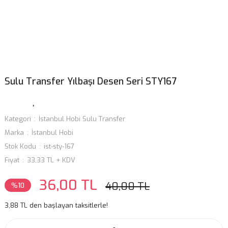
Sulu Transfer Yılbaşı Desen Seri STY167
Kategori
İstanbul Hobi Sulu Transfer
Marka
İstanbul Hobi
Stok Kodu
ist-sty-167
Fiyat
33,33 TL + KDV
36,00 TL
40,00 TL
%10
3,88 TL den başlayan taksitlerle!