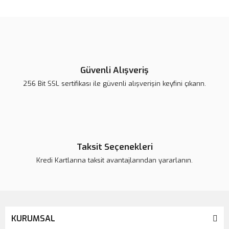
konularda yetersiz gördüğünüz noktaları öneri formunu kullanarak
Bu ürüne ilk yorumu siz yapın!
tarafımıza iletebilirsiniz.
Görüş ve önerileriniz için teşekkür ederiz.
Yorum Yaz
Ürün resmi kalitesiz, bozuk veya görüntülenemiyor.
Ürün açıklamasında eksik bilgiler bulunuyor.
Güvenli Alışveriş
Ürün bilgilerinde hatalar bulunuyor.
256 Bit SSL sertifikası ile güvenli alışverişin keyfini çıkarın.
Ürün fiyatı daha uygun olabilir.
Bu ürüne benzer farklı alternatifler olmalı.
Taksit Seçenekleri
Kredi Kartlarına taksit avantajlarından yararlanın.
Gönder
KURUMSAL