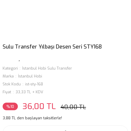
Sulu Transfer Yılbaşı Desen Seri STY168
Kategori
İstanbul Hobi Sulu Transfer
Marka
İstanbul Hobi
Stok Kodu
ist-sty-168
Fiyat
33,33 TL + KDV
36,00 TL
40,00 TL
%10
3,88 TL den başlayan taksitlerle!