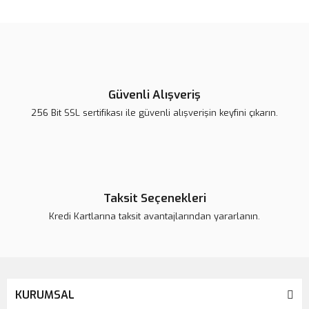
konularda yetersiz gördüğünüz noktaları öneri formunu kullanarak
Bu ürüne ilk yorumu siz yapın!
tarafımıza iletebilirsiniz.
Görüş ve önerileriniz için teşekkür ederiz.
Yorum Yaz
Ürün resmi kalitesiz, bozuk veya görüntülenemiyor.
Ürün açıklamasında eksik bilgiler bulunuyor.
Güvenli Alışveriş
Ürün bilgilerinde hatalar bulunuyor.
256 Bit SSL sertifikası ile güvenli alışverişin keyfini çıkarın.
Ürün fiyatı daha uygun olabilir.
Bu ürüne benzer farklı alternatifler olmalı.
Taksit Seçenekleri
Kredi Kartlarına taksit avantajlarından yararlanın.
Gönder
KURUMSAL