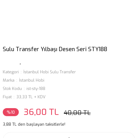
Sulu Transfer Yılbaşı Desen Seri STY188
Kategori
İstanbul Hobi Sulu Transfer
Marka
İstanbul Hobi
Stok Kodu
ist-sty-188
Fiyat
33,33 TL + KDV
36,00 TL
40,00 TL
%10
3,88 TL den başlayan taksitlerle!