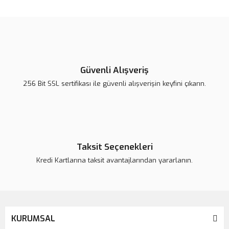
konularda yetersiz gördüğünüz noktaları öneri formunu kullanarak
Bu ürüne ilk yorumu siz yapın!
tarafımıza iletebilirsiniz.
Görüş ve önerileriniz için teşekkür ederiz.
Yorum Yaz
Ürün resmi kalitesiz, bozuk veya görüntülenemiyor.
Ürün açıklamasında eksik bilgiler bulunuyor.
Güvenli Alışveriş
Ürün bilgilerinde hatalar bulunuyor.
256 Bit SSL sertifikası ile güvenli alışverişin keyfini çıkarın.
Ürün fiyatı daha uygun olabilir.
Bu ürüne benzer farklı alternatifler olmalı.
Taksit Seçenekleri
Kredi Kartlarına taksit avantajlarından yararlanın.
Gönder
KURUMSAL