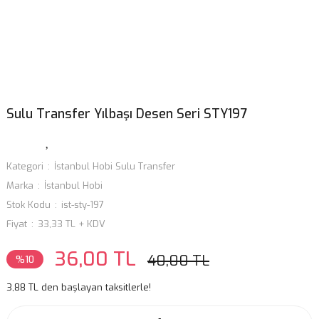
Sulu Transfer Yılbaşı Desen Seri STY197
Kategori
İstanbul Hobi Sulu Transfer
Marka
İstanbul Hobi
Stok Kodu
ist-sty-197
Fiyat
33,33 TL + KDV
36,00 TL
40,00 TL
%10
3,88 TL den başlayan taksitlerle!