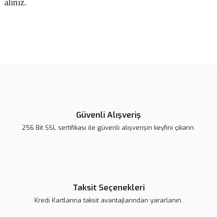
alınız.
Bu ürünün fiyat bilgisi, resim, ürün açıklamalarında ve diğer
konularda yetersiz gördüğünüz noktaları öneri formunu kullanarak
Bu ürüne ilk yorumu siz yapın!
tarafımıza iletebilirsiniz.
Görüş ve önerileriniz için teşekkür ederiz.
Yorum Yaz
Ürün resmi kalitesiz, bozuk veya görüntülenemiyor.
Ürün açıklamasında eksik bilgiler bulunuyor.
Güvenli Alışveriş
Ürün bilgilerinde hatalar bulunuyor.
256 Bit SSL sertifikası ile güvenli alışverişin keyfini çıkarın.
Ürün fiyatı daha uygun olabilir.
Bu ürüne benzer farklı alternatifler olmalı.
Taksit Seçenekleri
Kredi Kartlarına taksit avantajlarından yararlanın.
Gönder