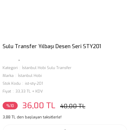
Sulu Transfer Yılbaşı Desen Seri STY201
Kategori
İstanbul Hobi Sulu Transfer
Marka
İstanbul Hobi
Stok Kodu
ist-sty-201
Fiyat
33,33 TL + KDV
36,00 TL
40,00 TL
%10
3,88 TL den başlayan taksitlerle!