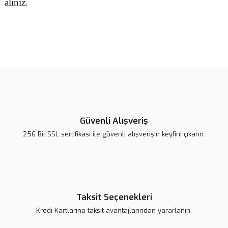
alınız.
Bu ürünün fiyat bilgisi, resim, ürün açıklamalarında ve diğer
konularda yetersiz gördüğünüz noktaları öneri formunu kullanarak
Bu ürüne ilk yorumu siz yapın!
tarafımıza iletebilirsiniz.
Görüş ve önerileriniz için teşekkür ederiz.
Yorum Yaz
Ürün resmi kalitesiz, bozuk veya görüntülenemiyor.
Ürün açıklamasında eksik bilgiler bulunuyor.
Güvenli Alışveriş
Ürün bilgilerinde hatalar bulunuyor.
256 Bit SSL sertifikası ile güvenli alışverişin keyfini çıkarın.
Ürün fiyatı daha uygun olabilir.
Bu ürüne benzer farklı alternatifler olmalı.
Taksit Seçenekleri
Kredi Kartlarına taksit avantajlarından yararlanın.
Gönder