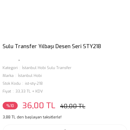
Sulu Transfer Yılbaşı Desen Seri STY218
Kategori
İstanbul Hobi Sulu Transfer
Marka
İstanbul Hobi
Stok Kodu
ist-sty-218
Fiyat
33,33 TL + KDV
36,00 TL
40,00 TL
%10
3,88 TL den başlayan taksitlerle!