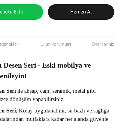
epete Ekle
Hemen Al
eçenekleri
Ürün Yorumları
Önerileriniz
ı Desen Seri - Eski mobilya ve
yenileyin!
en
Seri
ile ahşap, cam, seramik, metal gibi
izce dönüşüm yapabilirsiniz.
en Seri,
Kolay uygulanabilir, su bazlı ve sağlığa
odalarından mutfaklara kadar her alanda güvenle