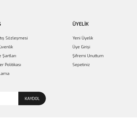
Ş
ÜYELİK
tış Sözleşmesi
Yeni Üyelik
Güvenlik
Üye Girişi
e Şartları
Şifremi Unuttum
er Politikası
Sepetiniz
plama
KAYDOL