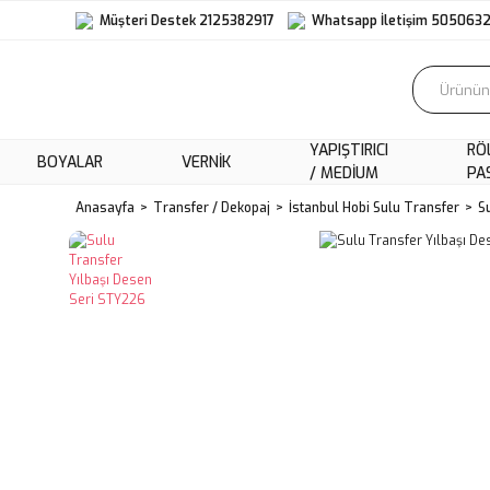
Müşteri Destek 2125382917
Whatsapp İletişim 505063
YAPIŞTIRICI
RÖ
BOYALAR
VERNIK
/ MEDIUM
PA
Anasayfa
Transfer / Dekopaj
İstanbul Hobi Sulu Transfer
S