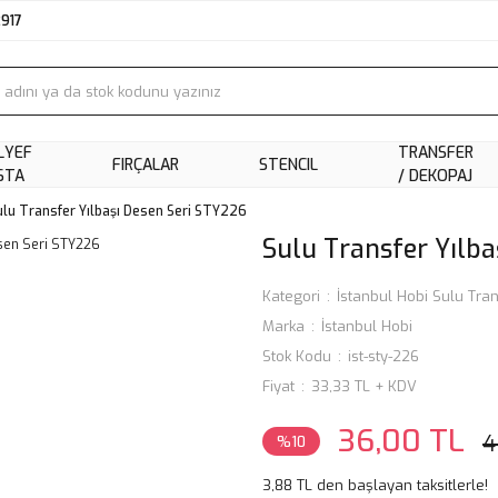
2917
LYEF
TRANSFER
FIRÇALAR
STENCIL
STA
/ DEKOPAJ
ulu Transfer Yılbaşı Desen Seri STY226
Sulu Transfer Yılba
Kategori
İstanbul Hobi Sulu Tran
Marka
İstanbul Hobi
Stok Kodu
ist-sty-226
Fiyat
33,33 TL + KDV
36,00 TL
4
%10
3,88 TL den başlayan taksitlerle!