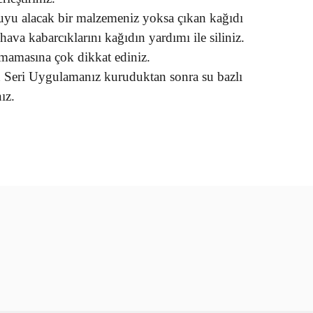
uyu alacak bir malzemeniz yoksa çıkan kağıdı
ava kabarcıklarını kağıdın yardımı ile siliniz.
mamasına çok dikkat ediniz.
n Seri Uygulamanız kuruduktan sonra su bazlı
ız.
rün açıklamalarında ve diğer konularda yetersiz gördüğünüz
tarafımıza iletebilirsiniz.
u ürüne ilk yorumu siz yapın!
 ederiz.
 görüntülenemiyor.
Yorum Yaz
r bulunuyor.
or.
er olmalı.