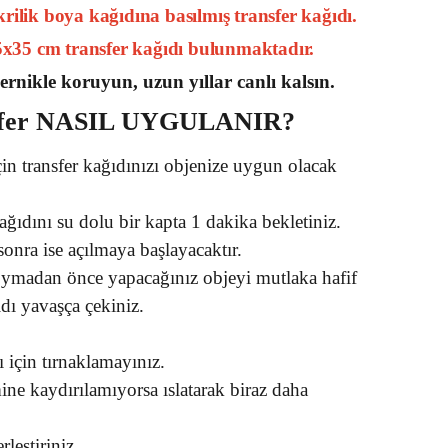
ilik boya kağıdına basılmış transfer kağıdı.
25x35 cm transfer kağıdı bulunmaktadır.
ernikle koruyun, uzun yıllar canlı kalsın.
fer
NASIL UYGULANIR?
in transfer kağıdınızı objenize uygun olacak
kağıdını su dolu bir kapta 1 dakika bekletiniz.
onra ise açılmaya başlayacaktır.
oymadan önce yapacağınız objeyi mutlaka hafif
ıdı yavaşça çekiniz.
 için tırnaklamayınız.
ine kaydırılamıyorsa ıslatarak biraz daha
rleştiriniz.