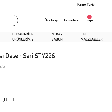
Kargo Takip
Üye Girişi
Favorilerim
Sepet
BOYANABILIR
MUM /
ÇINI
ÜRÜNLERIMIZ
SABUN
MALZEMELERI
şı Desen Seri STY226
sfer
0,00 TL