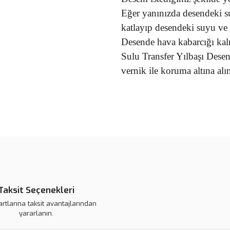
Eğer yanınızda desendeki s
katlayıp desendeki suyu ve h
Desende hava kabarcığı kal
Sulu Transfer Yılbaşı Dese
vernik ile koruma altına alın
Bu ürünün fiyat bilgisi, resim, ü
noktaları öneri formunu kullanarak 
B
Görüş ve önerileriniz için teşekkür
Ürün resmi kalitesiz, bozuk veya
Ürün açıklamasında eksik bilgile
Taksit Seçenekleri
Ürün bilgilerinde hatalar bulunuy
artlarına taksit avantajlarından
Ürün fiyatı daha uygun olabilir.
yararlanın.
Bu ürüne benzer farklı alternatifl