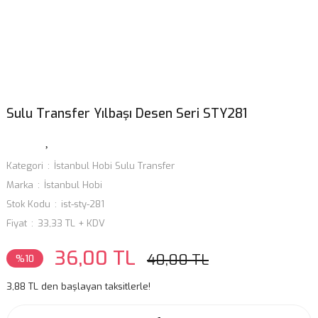
Sulu Transfer Yılbaşı Desen Seri STY281
Kategori
İstanbul Hobi Sulu Transfer
Marka
İstanbul Hobi
Stok Kodu
ist-sty-281
Fiyat
33,33 TL + KDV
36,00 TL
40,00 TL
%10
3,88 TL den başlayan taksitlerle!