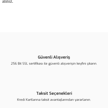
alınız.
Bu ürünün fiyat bilgisi, resim, ürün açıklamalarında ve diğer
konularda yetersiz gördüğünüz noktaları öneri formunu kullanarak
Bu ürüne ilk yorumu siz yapın!
tarafımıza iletebilirsiniz.
Görüş ve önerileriniz için teşekkür ederiz.
Yorum Yaz
Ürün resmi kalitesiz, bozuk veya görüntülenemiyor.
Ürün açıklamasında eksik bilgiler bulunuyor.
Güvenli Alışveriş
Ürün bilgilerinde hatalar bulunuyor.
256 Bit SSL sertifikası ile güvenli alışverişin keyfini çıkarın.
Ürün fiyatı daha uygun olabilir.
Bu ürüne benzer farklı alternatifler olmalı.
Taksit Seçenekleri
Kredi Kartlarına taksit avantajlarından yararlanın.
Gönder