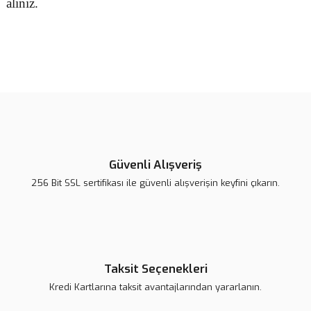
alınız.
Bu ürünün fiyat bilgisi, resim, ürün açıklamalarında ve diğer
konularda yetersiz gördüğünüz noktaları öneri formunu kullanarak
Bu ürüne ilk yorumu siz yapın!
tarafımıza iletebilirsiniz.
Görüş ve önerileriniz için teşekkür ederiz.
Yorum Yaz
Ürün resmi kalitesiz, bozuk veya görüntülenemiyor.
Ürün açıklamasında eksik bilgiler bulunuyor.
Güvenli Alışveriş
Ürün bilgilerinde hatalar bulunuyor.
256 Bit SSL sertifikası ile güvenli alışverişin keyfini çıkarın.
Ürün fiyatı daha uygun olabilir.
Bu ürüne benzer farklı alternatifler olmalı.
Taksit Seçenekleri
Kredi Kartlarına taksit avantajlarından yararlanın.
Gönder