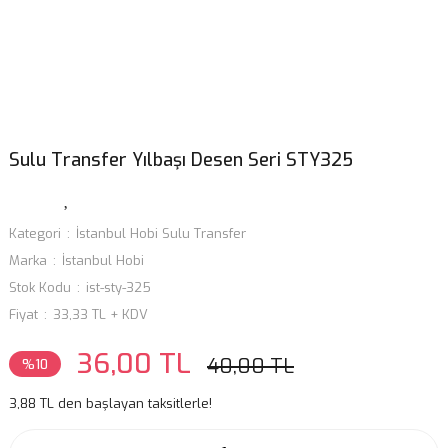
Sulu Transfer Yılbaşı Desen Seri STY325
Kategori
İstanbul Hobi Sulu Transfer
Marka
İstanbul Hobi
Stok Kodu
ist-sty-325
Fiyat
33,33 TL + KDV
36,00 TL
40,00 TL
%10
3,88 TL den başlayan taksitlerle!