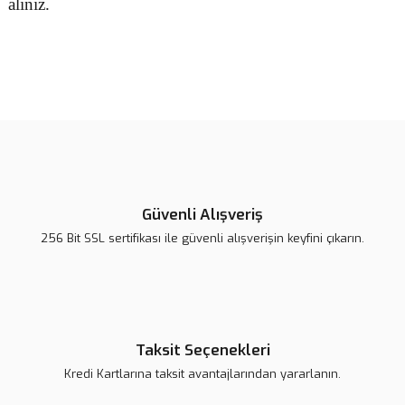
alınız.
Bu ürünün fiyat bilgisi, resim, ürün açıklamalarında ve diğer
konularda yetersiz gördüğünüz noktaları öneri formunu kullanarak
Bu ürüne ilk yorumu siz yapın!
tarafımıza iletebilirsiniz.
Görüş ve önerileriniz için teşekkür ederiz.
Yorum Yaz
Ürün resmi kalitesiz, bozuk veya görüntülenemiyor.
Ürün açıklamasında eksik bilgiler bulunuyor.
Güvenli Alışveriş
Ürün bilgilerinde hatalar bulunuyor.
256 Bit SSL sertifikası ile güvenli alışverişin keyfini çıkarın.
Ürün fiyatı daha uygun olabilir.
Bu ürüne benzer farklı alternatifler olmalı.
Taksit Seçenekleri
Kredi Kartlarına taksit avantajlarından yararlanın.
Gönder