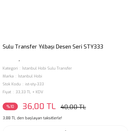
Sulu Transfer Yılbaşı Desen Seri STY333
Kategori
İstanbul Hobi Sulu Transfer
Marka
İstanbul Hobi
Stok Kodu
ist-sty-333
Fiyat
33,33 TL + KDV
36,00 TL
40,00 TL
%10
3,88 TL den başlayan taksitlerle!