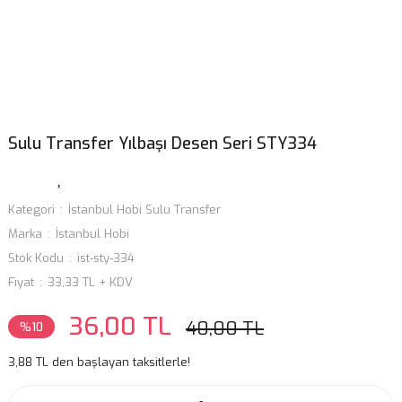
Sulu Transfer Yılbaşı Desen Seri STY334
Kategori
İstanbul Hobi Sulu Transfer
Marka
İstanbul Hobi
Stok Kodu
ist-sty-334
Fiyat
33,33 TL + KDV
36,00 TL
40,00 TL
%10
3,88 TL den başlayan taksitlerle!