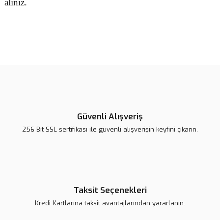
alınız.
Bu ürünün fiyat bilgisi, resim, ürün açıklamalarında ve diğer
konularda yetersiz gördüğünüz noktaları öneri formunu kullanarak
Bu ürüne ilk yorumu siz yapın!
tarafımıza iletebilirsiniz.
Görüş ve önerileriniz için teşekkür ederiz.
Yorum Yaz
Ürün resmi kalitesiz, bozuk veya görüntülenemiyor.
Ürün açıklamasında eksik bilgiler bulunuyor.
Güvenli Alışveriş
Ürün bilgilerinde hatalar bulunuyor.
256 Bit SSL sertifikası ile güvenli alışverişin keyfini çıkarın.
Ürün fiyatı daha uygun olabilir.
Bu ürüne benzer farklı alternatifler olmalı.
Taksit Seçenekleri
Kredi Kartlarına taksit avantajlarından yararlanın.
Gönder