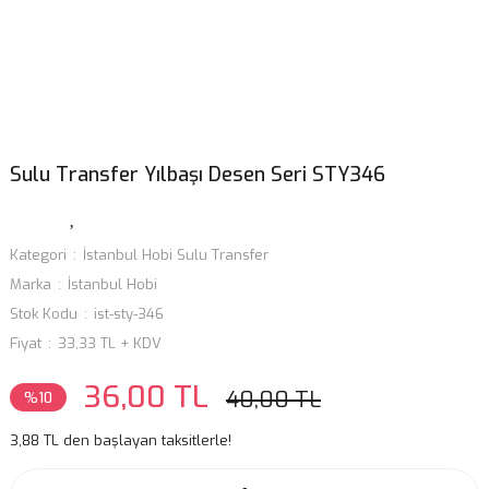
Sulu Transfer Yılbaşı Desen Seri STY346
Kategori
İstanbul Hobi Sulu Transfer
Marka
İstanbul Hobi
Stok Kodu
ist-sty-346
Fiyat
33,33 TL + KDV
36,00 TL
40,00 TL
%10
3,88 TL den başlayan taksitlerle!