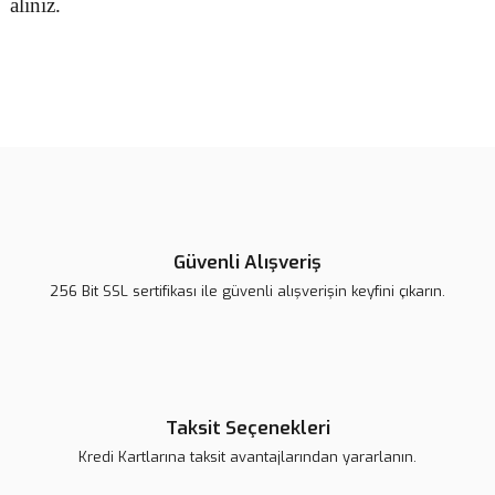
alınız.
Bu ürünün fiyat bilgisi, resim, ürün açıklamalarında ve diğer
konularda yetersiz gördüğünüz noktaları öneri formunu kullanarak
Bu ürüne ilk yorumu siz yapın!
tarafımıza iletebilirsiniz.
Görüş ve önerileriniz için teşekkür ederiz.
Yorum Yaz
Ürün resmi kalitesiz, bozuk veya görüntülenemiyor.
Ürün açıklamasında eksik bilgiler bulunuyor.
Güvenli Alışveriş
Ürün bilgilerinde hatalar bulunuyor.
256 Bit SSL sertifikası ile güvenli alışverişin keyfini çıkarın.
Ürün fiyatı daha uygun olabilir.
Bu ürüne benzer farklı alternatifler olmalı.
Taksit Seçenekleri
Kredi Kartlarına taksit avantajlarından yararlanın.
Gönder