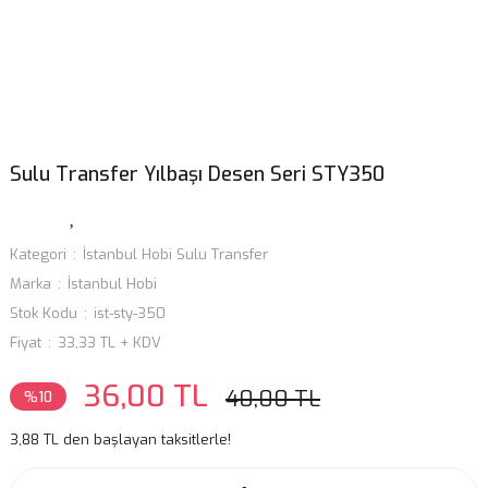
Sulu Transfer Yılbaşı Desen Seri STY350
Kategori
İstanbul Hobi Sulu Transfer
Marka
İstanbul Hobi
Stok Kodu
ist-sty-350
Fiyat
33,33 TL + KDV
36,00 TL
40,00 TL
%10
3,88 TL den başlayan taksitlerle!