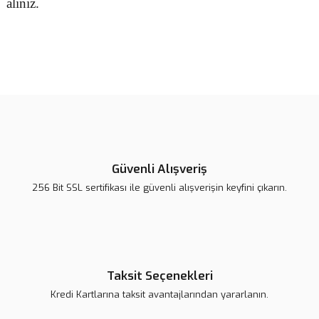
alınız.
Bu ürünün fiyat bilgisi, resim, ürün açıklamalarında ve diğer
konularda yetersiz gördüğünüz noktaları öneri formunu kullanarak
Bu ürüne ilk yorumu siz yapın!
tarafımıza iletebilirsiniz.
Görüş ve önerileriniz için teşekkür ederiz.
Yorum Yaz
Ürün resmi kalitesiz, bozuk veya görüntülenemiyor.
Ürün açıklamasında eksik bilgiler bulunuyor.
Güvenli Alışveriş
Ürün bilgilerinde hatalar bulunuyor.
256 Bit SSL sertifikası ile güvenli alışverişin keyfini çıkarın.
Ürün fiyatı daha uygun olabilir.
Bu ürüne benzer farklı alternatifler olmalı.
Taksit Seçenekleri
Kredi Kartlarına taksit avantajlarından yararlanın.
Gönder