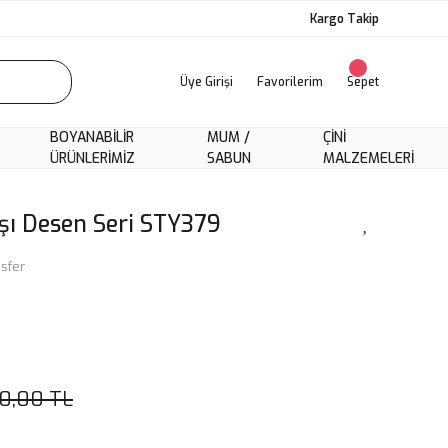
Kargo Takip
Üye Girişi
Favorilerim
Sepet
BOYANABILIR
MUM /
ÇINI
ÜRÜNLERIMIZ
SABUN
MALZEMELERI
şı Desen Seri STY379
sfer
0,00 TL