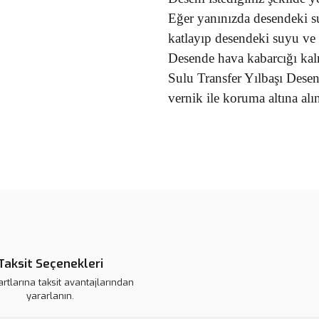
Eğer yanınızda desendeki s
katlayıp desendeki suyu ve h
Desende hava kabarcığı kal
Sulu Transfer Yılbaşı Dese
vernik ile koruma altına alın
Bu ürünün fiyat bilgisi, resim, ü
noktaları öneri formunu kullanarak 
B
Görüş ve önerileriniz için teşekkür
Ürün resmi kalitesiz, bozuk veya
Ürün açıklamasında eksik bilgile
Taksit Seçenekleri
Ürün bilgilerinde hatalar bulunuy
artlarına taksit avantajlarından
Ürün fiyatı daha uygun olabilir.
yararlanın.
Bu ürüne benzer farklı alternatifl