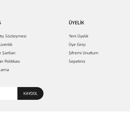
Ş
ÜYELİK
tış Sözleşmesi
Yeni Üyelik
Güvenlik
Üye Girişi
e Şartları
Şifremi Unuttum
er Politikası
Sepetiniz
plama
KAYDOL