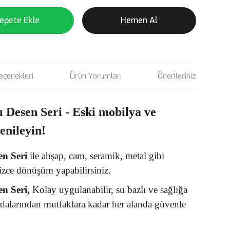
epete Ekle
Hemen Al
eçenekleri
Ürün Yorumları
Önerileriniz
ı Desen Seri - Eski mobilya ve
yenileyin!
en
Seri
ile ahşap, cam, seramik, metal gibi
izce dönüşüm yapabilirsiniz.
en Seri,
Kolay uygulanabilir, su bazlı ve sağlığa
odalarından mutfaklara kadar her alanda güvenle