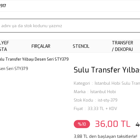
2917
LYEF
TRANSFER
FIRÇALAR
STENCIL
STA
/ DEKOPAJ
ulu Transfer Yılbaşı Desen Seri STY379
Sulu Transfer Yılba
Kategori
İstanbul Hobi Sulu Tran
Marka
İstanbul Hobi
Stok Kodu
ist-sty-379
Fiyat
33,33 TL + KDV
36,00 TL
4
%10
3,88 TL den başlayan taksitlerle!