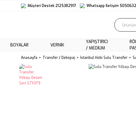
Müşteri Destek 2125382917
Whatsapp İletişim 505063
YAPIŞTIRICI
RÖ
BOYALAR
VERNIK
/ MEDIUM
PA
Anasayfa
Transfer / Dekopaj
İstanbul Hobi Sulu Transfer
S