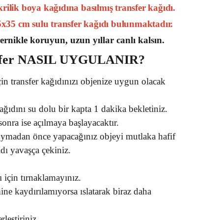
ilik boya kağıdına basılmış transfer kağıdı.
25x35 cm sulu transfer kağıdı bulunmaktadır.
ernikle koruyun, uzun yıllar canlı kalsın.
fer
NASIL UYGULANIR?
in transfer kağıdınızı objenize uygun olacak
kağıdını su dolu bir kapta 1 dakika bekletiniz.
onra ise açılmaya başlayacaktır.
oymadan önce yapacağınız objeyi mutlaka hafif
ıdı yavaşça çekiniz.
 için tırnaklamayınız.
ine kaydırılamıyorsa ıslatarak biraz daha
rleştiriniz.