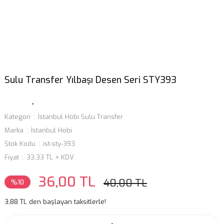
Sulu Transfer Yılbaşı Desen Seri STY393
Kategori
İstanbul Hobi Sulu Transfer
Marka
İstanbul Hobi
Stok Kodu
ist-sty-393
Fiyat
33,33 TL + KDV
36,00 TL
40,00 TL
%10
3,88 TL den başlayan taksitlerle!