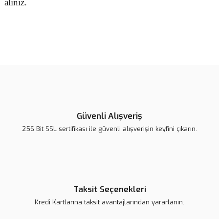
alınız.
Bu ürünün fiyat bilgisi, resim, ürün açıklamalarında ve diğer
konularda yetersiz gördüğünüz noktaları öneri formunu kullanarak
Bu ürüne ilk yorumu siz yapın!
tarafımıza iletebilirsiniz.
Görüş ve önerileriniz için teşekkür ederiz.
Yorum Yaz
Ürün resmi kalitesiz, bozuk veya görüntülenemiyor.
Ürün açıklamasında eksik bilgiler bulunuyor.
Güvenli Alışveriş
Ürün bilgilerinde hatalar bulunuyor.
256 Bit SSL sertifikası ile güvenli alışverişin keyfini çıkarın.
Ürün fiyatı daha uygun olabilir.
Bu ürüne benzer farklı alternatifler olmalı.
Taksit Seçenekleri
Kredi Kartlarına taksit avantajlarından yararlanın.
Gönder