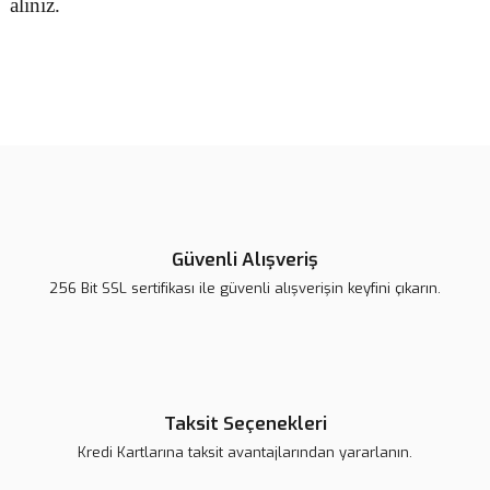
alınız.
Bu ürünün fiyat bilgisi, resim, ürün açıklamalarında ve diğer
konularda yetersiz gördüğünüz noktaları öneri formunu kullanarak
Bu ürüne ilk yorumu siz yapın!
tarafımıza iletebilirsiniz.
Görüş ve önerileriniz için teşekkür ederiz.
Yorum Yaz
Ürün resmi kalitesiz, bozuk veya görüntülenemiyor.
Ürün açıklamasında eksik bilgiler bulunuyor.
Güvenli Alışveriş
Ürün bilgilerinde hatalar bulunuyor.
256 Bit SSL sertifikası ile güvenli alışverişin keyfini çıkarın.
Ürün fiyatı daha uygun olabilir.
Bu ürüne benzer farklı alternatifler olmalı.
Taksit Seçenekleri
Kredi Kartlarına taksit avantajlarından yararlanın.
Gönder