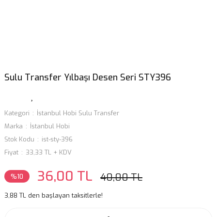
Sulu Transfer Yılbaşı Desen Seri STY396
Kategori
İstanbul Hobi Sulu Transfer
Marka
İstanbul Hobi
Stok Kodu
ist-sty-396
Fiyat
33,33 TL + KDV
36,00 TL
40,00 TL
%10
3,88 TL den başlayan taksitlerle!