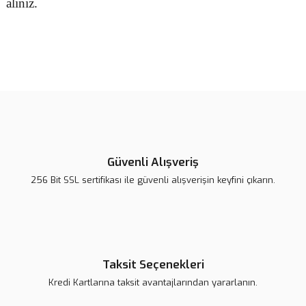
alınız.
Bu ürünün fiyat bilgisi, resim, ürün açıklamalarında ve diğer
konularda yetersiz gördüğünüz noktaları öneri formunu kullanarak
Bu ürüne ilk yorumu siz yapın!
tarafımıza iletebilirsiniz.
Görüş ve önerileriniz için teşekkür ederiz.
Yorum Yaz
Ürün resmi kalitesiz, bozuk veya görüntülenemiyor.
Ürün açıklamasında eksik bilgiler bulunuyor.
Güvenli Alışveriş
Ürün bilgilerinde hatalar bulunuyor.
256 Bit SSL sertifikası ile güvenli alışverişin keyfini çıkarın.
Ürün fiyatı daha uygun olabilir.
Bu ürüne benzer farklı alternatifler olmalı.
Taksit Seçenekleri
Kredi Kartlarına taksit avantajlarından yararlanın.
Gönder