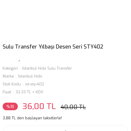
Sulu Transfer Yılbaşı Desen Seri STY402
Kategori
İstanbul Hobi Sulu Transfer
Marka
İstanbul Hobi
Stok Kodu
ist-sty-402
Fiyat
33,33 TL + KDV
36,00 TL
40,00 TL
%10
3,88 TL den başlayan taksitlerle!