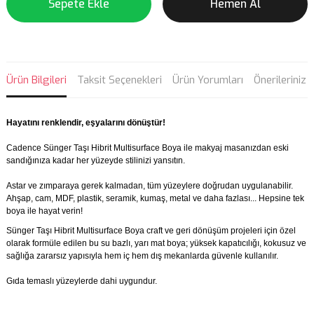
Sepete Ekle
Hemen Al
Ürün Bilgileri
Taksit Seçenekleri
Ürün Yorumları
Önerileriniz
Hayatını renklendir, eşyalarını dönüştür!
Cadence Sünger Taşı Hibrit Multisurface Boya ile makyaj masanızdan eski
sandığınıza kadar her yüzeyde stilinizi yansıtın.
Astar ve zımparaya gerek kalmadan, tüm yüzeylere doğrudan uygulanabilir.
Ahşap, cam, MDF, plastik, seramik, kumaş, metal ve daha fazlası... Hepsine tek
boya ile hayat verin!
Sünger Taşı Hibrit Multisurface Boya craft ve geri dönüşüm projeleri için özel
olarak formüle edilen bu su bazlı, yarı mat boya; yüksek kapatıcılığı, kokusuz ve
sağlığa zararsız yapısıyla hem iç hem dış mekanlarda güvenle kullanılır.
Gıda temaslı yüzeylerde dahi uygundur.