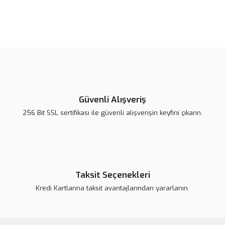
Bu ürünün fiyat bilgisi, resim, ürün açıklamalarında ve diğer
konularda yetersiz gördüğünüz noktaları öneri formunu kullanarak
Bu ürüne ilk yorumu siz yapın!
tarafımıza iletebilirsiniz.
Görüş ve önerileriniz için teşekkür ederiz.
Yorum Yaz
Ürün resmi kalitesiz, bozuk veya görüntülenemiyor.
Ürün açıklamasında eksik bilgiler bulunuyor.
Güvenli Alışveriş
Ürün bilgilerinde hatalar bulunuyor.
256 Bit SSL sertifikası ile güvenli alışverişin keyfini çıkarın.
Ürün fiyatı daha uygun olabilir.
Bu ürüne benzer farklı alternatifler olmalı.
Taksit Seçenekleri
Kredi Kartlarına taksit avantajlarından yararlanın.
Gönder