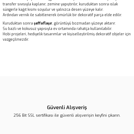
transfer sıvısıyla kaplanır, zemine yapıştırılır, kuruduktan sonra ıslak
süngerle kağıt kısmı soyulur ve yalnızca desen yüzeye kalır.
Ardından vernik ile sabitlenerek ömürlük bir dekoratif parça elde edilir.
Kuruduktan sonra
şeffaflaşır
, görüntüyü bozmadan yüzeye aktarır.
Su bazlı ve kokusuz yapısıyla ev ortamında rahatça kullanılabilir.
Hobi projeleri, hediyelik tasarımlar ve kişiselleştirilmiş dekoratif objeler için
vazgeçilmezdir.
Bu ürünün fiyat bilgisi, resim, ürün açıklamalarında ve diğer
konularda yetersiz gördüğünüz noktaları öneri formunu kullanarak
Bu ürüne ilk yorumu siz yapın!
tarafımıza iletebilirsiniz.
Görüş ve önerileriniz için teşekkür ederiz.
Yorum Yaz
Ürün resmi kalitesiz, bozuk veya görüntülenemiyor.
Ürün açıklamasında eksik bilgiler bulunuyor.
Güvenli Alışveriş
Ürün bilgilerinde hatalar bulunuyor.
256 Bit SSL sertifikası ile güvenli alışverişin keyfini çıkarın.
Ürün fiyatı daha uygun olabilir.
Bu ürüne benzer farklı alternatifler olmalı.