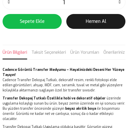
Sepete Ekle
Hemen Al
Ürün Bilgileri
Taksit Seçenekleri
Ürün Yorumları
Önerileriniz
Cadence Görüntü Transfer Medyumu – Hayalinizdeki Deseni Her Yüzeye
Taşıyın!
Cadence Transfer Dekopaj Tutkalı, dekoratif resim, renkli fotokopi elde
edilen görüntüleri; ahşap, MDF, cam, seramik, tuval ve metal gibi yüzeylere
kolaylıkla aktarmanızı sağlayan özel bir transfer sıvısıdır.
Transfer Dekopaj Tutkalı Özellikle hobi ve dekoratif objeler
üzerinde
uygulama kolaylığı sunan bu ürün, beyaz zemin üzerinde en iyi sonucu verir.
Bu yüzden transfer öncesinde yüzeyin
beyaz akrilik boya
ile boyanması
önerilir. Görüntü ne kadar net ve canlıysa, sonuç da o kadar etkileyici
olacaktır.
Transfer Dekopaj Tutkalı Uygulama oldukça basittir: Görselin yüzeyi