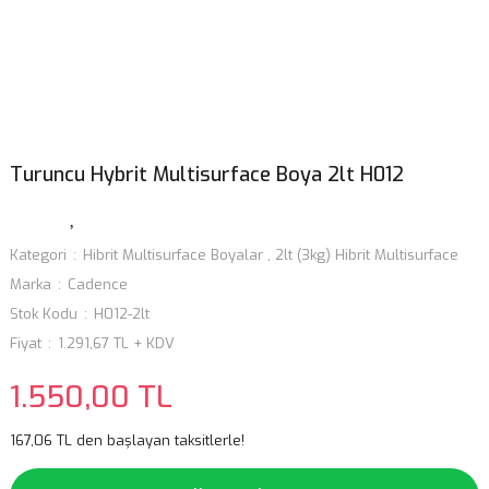
Turuncu Hybrit Multisurface Boya 2lt H012
Kategori
Hibrit Multisurface Boyalar
,
2lt (3kg) Hibrit Multisurface
Marka
Cadence
Stok Kodu
H012-2lt
Fiyat
1.291,67 TL + KDV
1.550,00 TL
167,06 TL den başlayan taksitlerle!