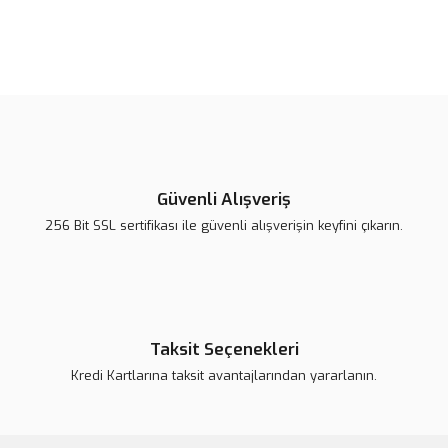
Bu ürünün fiyat bilgisi, resim, ürün açıklamalarında ve diğer
konularda yetersiz gördüğünüz noktaları öneri formunu kullanarak
Bu ürüne ilk yorumu siz yapın!
tarafımıza iletebilirsiniz.
Görüş ve önerileriniz için teşekkür ederiz.
Yorum Yaz
Ürün resmi kalitesiz, bozuk veya görüntülenemiyor.
Ürün açıklamasında eksik bilgiler bulunuyor.
Güvenli Alışveriş
Ürün bilgilerinde hatalar bulunuyor.
256 Bit SSL sertifikası ile güvenli alışverişin keyfini çıkarın.
Ürün fiyatı daha uygun olabilir.
Bu ürüne benzer farklı alternatifler olmalı.
Taksit Seçenekleri
Kredi Kartlarına taksit avantajlarından yararlanın.
Gönder