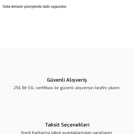
Gıda temaslı yüzeylerde dahi uygundur.
Bu ürünün fiyat bilgisi, resim, ürün açıklamalarında ve diğer
konularda yetersiz gördüğünüz noktaları öneri formunu kullanarak
Bu ürüne ilk yorumu siz yapın!
tarafımıza iletebilirsiniz.
Görüş ve önerileriniz için teşekkür ederiz.
Yorum Yaz
Ürün resmi kalitesiz, bozuk veya görüntülenemiyor.
Ürün açıklamasında eksik bilgiler bulunuyor.
Güvenli Alışveriş
Ürün bilgilerinde hatalar bulunuyor.
256 Bit SSL sertifikası ile güvenli alışverişin keyfini çıkarın.
Ürün fiyatı daha uygun olabilir.
Bu ürüne benzer farklı alternatifler olmalı.
Taksit Seçenekleri
Kredi Kartlarına taksit avantajlarından yararlanın.