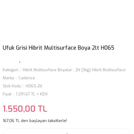
Ufuk Grisi Hibrit Multisurface Boya 2lt H065
Kategori
Hibrit Multisurface Boyalar
,
2lt (3kg) Hibrit Multisurface
Marka
Cadence
Stok Kodu
H065-2lt
Fiyat
1.291,67 TL + KDV
1.550,00 TL
167,06 TL den başlayan taksitlerle!