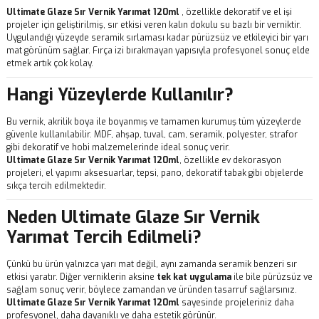
Ultimate Glaze Sır Vernik Yarımat 120ml
, özellikle dekoratif ve el işi
projeler için geliştirilmiş, sır etkisi veren kalın dokulu su bazlı bir verniktir.
Uygulandığı yüzeyde seramik sırlaması kadar pürüzsüz ve etkileyici bir yarı
mat görünüm sağlar. Fırça izi bırakmayan yapısıyla profesyonel sonuç elde
etmek artık çok kolay.
Hangi Yüzeylerde Kullanılır?
Bu vernik, akrilik boya ile boyanmış ve tamamen kurumuş tüm yüzeylerde
güvenle kullanılabilir. MDF, ahşap, tuval, cam, seramik, polyester, strafor
gibi dekoratif ve hobi malzemelerinde ideal sonuç verir.
Ultimate Glaze Sır Vernik Yarımat 120ml
, özellikle ev dekorasyon
projeleri, el yapımı aksesuarlar, tepsi, pano, dekoratif tabak gibi objelerde
sıkça tercih edilmektedir.
Neden Ultimate Glaze Sır Vernik
Yarımat Tercih Edilmeli?
Çünkü bu ürün yalnızca yarı mat değil, aynı zamanda seramik benzeri sır
etkisi yaratır. Diğer verniklerin aksine
tek kat uygulama
ile bile pürüzsüz ve
sağlam sonuç verir, böylece zamandan ve üründen tasarruf sağlarsınız.
Ultimate Glaze Sır Vernik Yarımat 120ml
sayesinde projeleriniz daha
profesyonel, daha dayanıklı ve daha estetik görünür.