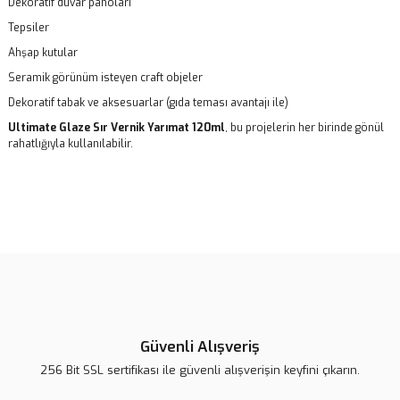
Dekoratif duvar panoları
Tepsiler
Ahşap kutular
Seramik görünüm isteyen craft objeler
Dekoratif tabak ve aksesuarlar (gıda teması avantajı ile)
Ultimate Glaze Sır Vernik Yarımat 120ml
, bu projelerin her birinde gönül
rahatlığıyla kullanılabilir.
Bu ürünün fiyat bilgisi, resim, ürün açıklamalarında ve diğer
konularda yetersiz gördüğünüz noktaları öneri formunu kullanarak
Bu ürüne ilk yorumu siz yapın!
tarafımıza iletebilirsiniz.
Görüş ve önerileriniz için teşekkür ederiz.
Yorum Yaz
Ürün resmi kalitesiz, bozuk veya görüntülenemiyor.
Ürün açıklamasında eksik bilgiler bulunuyor.
Güvenli Alışveriş
Ürün bilgilerinde hatalar bulunuyor.
256 Bit SSL sertifikası ile güvenli alışverişin keyfini çıkarın.
Ürün fiyatı daha uygun olabilir.