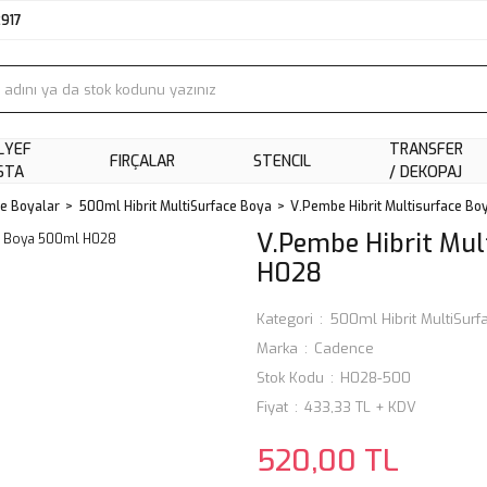
2917
LYEF
TRANSFER
FIRÇALAR
STENCIL
STA
/ DEKOPAJ
ce Boyalar
500ml Hibrit MultiSurface Boya
V.Pembe Hibrit Multisurface B
V.Pembe Hibrit Mu
H028
Kategori
500ml Hibrit MultiSur
Marka
Cadence
Stok Kodu
H028-500
Fiyat
433,33 TL + KDV
520,00 TL