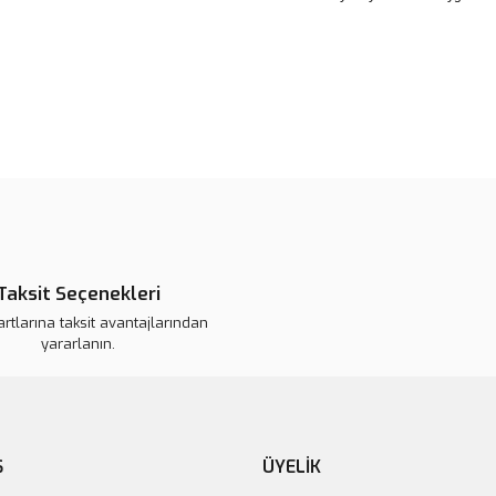
Bu ürünün fiyat bilgisi, resim, ü
noktaları öneri formunu kullanarak 
B
Görüş ve önerileriniz için teşekkür
Ürün resmi kalitesiz, bozuk veya
Ürün açıklamasında eksik bilgile
Ürün bilgilerinde hatalar bulunuy
Taksit Seçenekleri
Ürün fiyatı daha uygun olabilir.
artlarına taksit avantajlarından
Bu ürüne benzer farklı alternatifl
yararlanın.
Ş
ÜYELİK