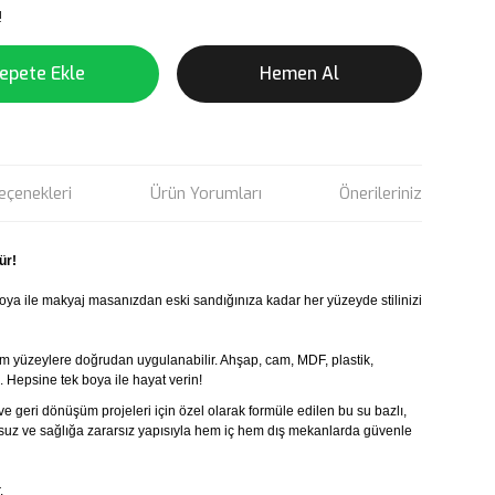
!
epete Ekle
Hemen Al
eçenekleri
Ürün Yorumları
Önerileriniz
ür!
ya ile makyaj masanızdan eski sandığınıza kadar her yüzeyde stilinizi
m yüzeylere doğrudan uygulanabilir. Ahşap, cam, MDF, plastik,
. Hepsine tek boya ile hayat verin!
ve geri dönüşüm projeleri için özel olarak formüle edilen bu su bazlı,
kusuz ve sağlığa zararsız yapısıyla hem iç hem dış mekanlarda güvenle
.