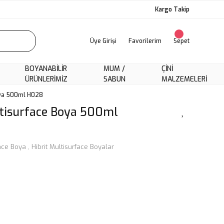
Kargo Takip
Üye Girişi
Favorilerim
Sepet
BOYANABILIR
MUM /
ÇINI
ÜRÜNLERIMIZ
SABUN
MALZEMELERI
oya 500ml H028
ltisurface Boya 500ml
face Boya
,
Hibrit Multisurface Boyalar