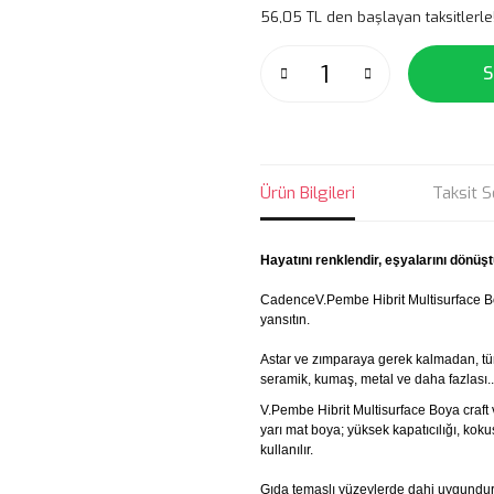
56,05 TL den başlayan taksitlerle
S
Ürün Bilgileri
Taksit S
Hayatını renklendir, eşyalarını dönüşt
CadenceV.Pembe Hibrit Multisurface Bo
yansıtın.
Astar ve zımparaya gerek kalmadan, tü
seramik, kumaş, metal ve daha fazlası..
V.Pembe Hibrit Multisurface Boya craft 
yarı mat boya; yüksek kapatıcılığı, ko
kullanılır.
Gıda temaslı yüzeylerde dahi uygundur