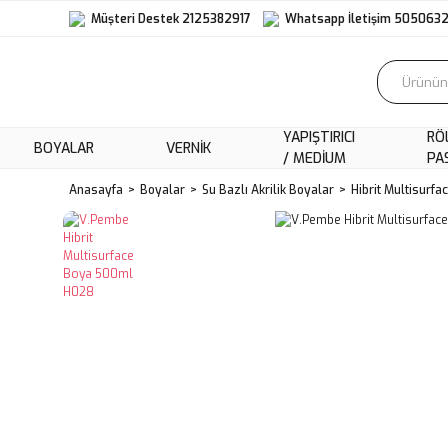
Müşteri Destek 2125382917
Whatsapp İletişim 505063
YAPIŞTIRICI
RÖ
BOYALAR
VERNIK
/ MEDIUM
PA
Anasayfa
Boyalar
Su Bazlı Akrilik Boyalar
Hibrit Multisurfa