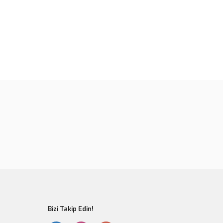
rün açıklamalarında ve diğer konularda yetersiz gördüğünüz
tarafımıza iletebilirsiniz.
u ürüne ilk yorumu siz yapın!
 ederiz.
 görüntülenemiyor.
Yorum Yaz
r bulunuyor.
or.
er olmalı.
Bizi Takip Edin!
Gönder