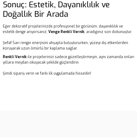
Sonuç: Estetik, Dayanıklılık ve
Doğallık Bir Arada
Eğer dekoratif projelerinizde profesyonel bir görünüm, dayanıklılık ve
estetik denge arıyorsanız;
Venge
Renkli Vernik
, aradığınız son dokunuştur.
Şefaf Sarı rengin enerjisini ahşapla buluştururken, yüzeyi dış etkenlerden
koruyarak uzun ömürlü bir kaplama sağlar.
Renkli Vernik
ile projelerinizi sadece güzelleştirmeyin; aynı zamanda onları
yıllara meydan okuyacak şekilde güçlendirin.
Şimdi sipariş verin ve farkı ilk uygulamada hissedin!
Bu ürünün fiyat bilgisi, resim, ürün açıklamalarında ve diğer
konularda yetersiz gördüğünüz noktaları öneri formunu kullanarak
Bu ürüne ilk yorumu siz yapın!
tarafımıza iletebilirsiniz.
Görüş ve önerileriniz için teşekkür ederiz.
Yorum Yaz
Ürün resmi kalitesiz, bozuk veya görüntülenemiyor.