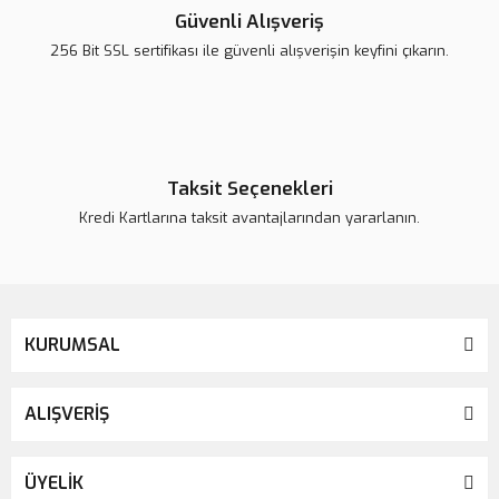
Ürün açıklamasında eksik bilgiler bulunuyor.
Güvenli Alışveriş
Ürün bilgilerinde hatalar bulunuyor.
256 Bit SSL sertifikası ile güvenli alışverişin keyfini çıkarın.
Ürün fiyatı daha uygun olabilir.
Bu ürüne benzer farklı alternatifler olmalı.
Taksit Seçenekleri
Kredi Kartlarına taksit avantajlarından yararlanın.
Gönder
KURUMSAL
ALIŞVERİŞ
ÜYELİK