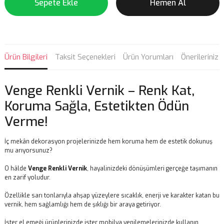
Sepete Ekle
Hemen Al
Ürün Bilgileri
Taksit Seçenekleri
Ürün Yorumları
Önerileriniz
Venge Renkli Vernik – Renk Kat,
Koruma Sağla, Estetikten Ödün
Verme!
İç mekân dekorasyon projelerinizde hem koruma hem de estetik dokunuş
mu arıyorsunuz?
O hâlde
Venge Renkli Vernik
, hayalinizdeki dönüşümleri gerçeğe taşımanın
en zarif yoludur.
Özellikle sarı tonlarıyla ahşap yüzeylere sıcaklık, enerji ve karakter katan bu
vernik, hem sağlamlığı hem de şıklığı bir araya getiriyor.
İster el emeği ürünlerinizde ister mobilya yenilemelerinizde kullanın,